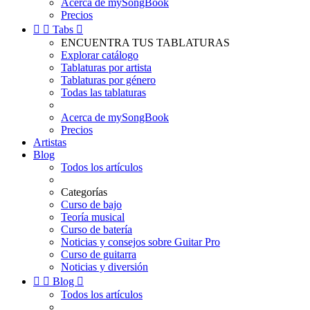
Acerca de mySongBook
Precios


Tabs

ENCUENTRA TUS TABLATURAS
Explorar catálogo
Tablaturas por artista
Tablaturas por género
Todas las tablaturas
Acerca de mySongBook
Precios
Artistas
Blog
Todos los artículos
Categorías
Curso de bajo
Teoría musical
Curso de batería
Noticias y consejos sobre Guitar Pro
Curso de guitarra
Noticias y diversión


Blog

Todos los artículos