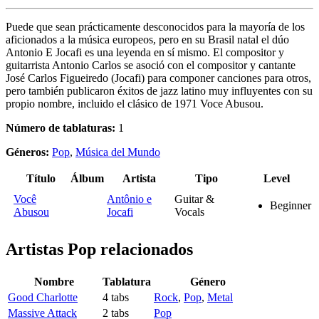
Puede que sean prácticamente desconocidos para la mayoría de los
aficionados a la música europeos, pero en su Brasil natal el dúo
Antonio E Jocafi es una leyenda en sí mismo. El compositor y
guitarrista Antonio Carlos se asoció con el compositor y cantante
José Carlos Figueiredo (Jocafi) para componer canciones para otros,
pero también publicaron éxitos de jazz latino muy influyentes con su
propio nombre, incluido el clásico de 1971 Voce Abusou.
Número de tablaturas:
1
Géneros:
Pop
,
Música del Mundo
Título
Álbum
Artista
Tipo
Level
Você
Antônio e
Guitar &
Beginner
Abusou
Jocafi
Vocals
Artistas Pop
relacionados
Nombre
Tablatura
Género
Good Charlotte
4 tabs
Rock
,
Pop
,
Metal
Massive Attack
2 tabs
Pop