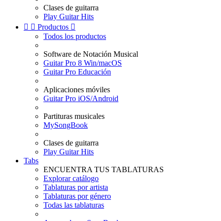
Clases de guitarra
Play Guitar Hits


Productos

Todos los productos
Software de Notación Musical
Guitar Pro 8 Win/macOS
Guitar Pro Educación
Aplicaciones móviles
Guitar Pro iOS/Android
Partituras musicales
MySongBook
Clases de guitarra
Play Guitar Hits
Tabs
ENCUENTRA TUS TABLATURAS
Explorar catálogo
Tablaturas por artista
Tablaturas por género
Todas las tablaturas