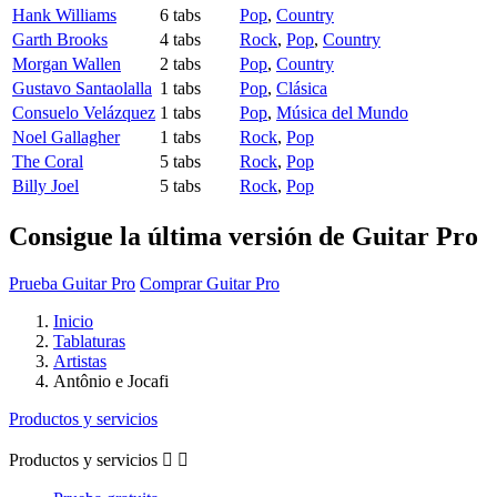
Hank Williams
6 tabs
Pop
,
Country
Garth Brooks
4 tabs
Rock
,
Pop
,
Country
Morgan Wallen
2 tabs
Pop
,
Country
Gustavo Santaolalla
1 tabs
Pop
,
Clásica
Consuelo Velázquez
1 tabs
Pop
,
Música del Mundo
Noel Gallagher
1 tabs
Rock
,
Pop
The Coral
5 tabs
Rock
,
Pop
Billy Joel
5 tabs
Rock
,
Pop
Consigue la última versión de Guitar Pro
Prueba Guitar Pro
Comprar Guitar Pro
Inicio
Tablaturas
Artistas
Antônio e Jocafi
Productos y servicios
Productos y servicios

