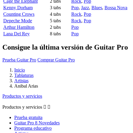
Cage the Elephant
2 tabs
Rock
,
Pop
Kenny Dorham
3 tabs
Pop
,
Jazz
,
Blues
,
Bossa Nova
Counting Crows
4 tabs
Rock
,
Pop
Depeche Mode
5 tabs
Rock
,
Pop
Arthur Hamilton
2 tabs
Pop
Lana Del Rey
8 tabs
Pop
Consigue la última versión de Guitar Pro
Prueba Guitar Pro
Comprar Guitar Pro
Inicio
Tablaturas
Artistas
Anibal Arias
Productos y servicios
Productos y servicios


Prueba gratuita
Guitar Pro 8 Novedades
Programa educativo