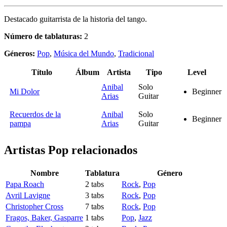
Destacado guitarrista de la historia del tango.
Número de tablaturas:
2
Géneros:
Pop
,
Música del Mundo
,
Tradicional
Título
Álbum
Artista
Tipo
Level
Anibal
Solo
Mi Dolor
Beginner
Arias
Guitar
Recuerdos de la
Anibal
Solo
Beginner
pampa
Arias
Guitar
Artistas Pop
relacionados
Nombre
Tablatura
Género
Papa Roach
2 tabs
Rock
,
Pop
Avril Lavigne
3 tabs
Rock
,
Pop
Christopher Cross
7 tabs
Rock
,
Pop
Fragos, Baker, Gasparre
1 tabs
Pop
,
Jazz