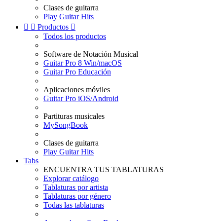
Clases de guitarra
Play Guitar Hits


Productos

Todos los productos
Software de Notación Musical
Guitar Pro 8 Win/macOS
Guitar Pro Educación
Aplicaciones móviles
Guitar Pro iOS/Android
Partituras musicales
MySongBook
Clases de guitarra
Play Guitar Hits
Tabs
ENCUENTRA TUS TABLATURAS
Explorar catálogo
Tablaturas por artista
Tablaturas por género
Todas las tablaturas