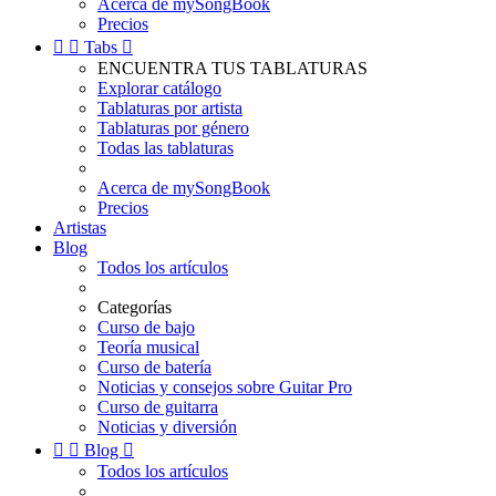
Acerca de mySongBook
Precios


Tabs

ENCUENTRA TUS TABLATURAS
Explorar catálogo
Tablaturas por artista
Tablaturas por género
Todas las tablaturas
Acerca de mySongBook
Precios
Artistas
Blog
Todos los artículos
Categorías
Curso de bajo
Teoría musical
Curso de batería
Noticias y consejos sobre Guitar Pro
Curso de guitarra
Noticias y diversión


Blog

Todos los artículos