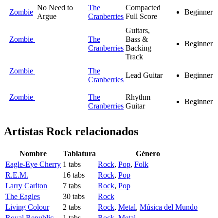
No Need to
The
Compacted
Zombie
Beginner
Argue
Cranberries
Full Score
Guitars,
Zombie
The
Bass &
Beginner
Cranberries
Backing
Track
Zombie
The
Lead Guitar
Beginner
Cranberries
Zombie
The
Rhythm
Beginner
Cranberries
Guitar
Artistas Rock
relacionados
Nombre
Tablatura
Género
Eagle-Eye Cherry
1 tabs
Rock
,
Pop
,
Folk
R.E.M.
16 tabs
Rock
,
Pop
Larry Carlton
7 tabs
Rock
,
Pop
The Eagles
30 tabs
Rock
Living Colour
2 tabs
Rock
,
Metal
,
Música del Mundo
Royal Republic
1 tabs
Rock
,
Metal