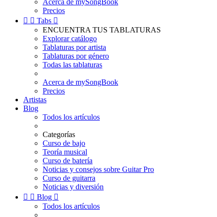
Acerca de mySongBook
Precios


Tabs

ENCUENTRA TUS TABLATURAS
Explorar catálogo
Tablaturas por artista
Tablaturas por género
Todas las tablaturas
Acerca de mySongBook
Precios
Artistas
Blog
Todos los artículos
Categorías
Curso de bajo
Teoría musical
Curso de batería
Noticias y consejos sobre Guitar Pro
Curso de guitarra
Noticias y diversión


Blog

Todos los artículos