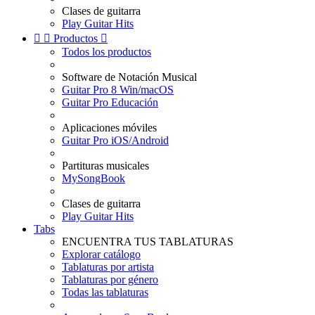
Clases de guitarra
Play Guitar Hits


Productos

Todos los productos
Software de Notación Musical
Guitar Pro 8 Win/macOS
Guitar Pro Educación
Aplicaciones móviles
Guitar Pro iOS/Android
Partituras musicales
MySongBook
Clases de guitarra
Play Guitar Hits
Tabs
ENCUENTRA TUS TABLATURAS
Explorar catálogo
Tablaturas por artista
Tablaturas por género
Todas las tablaturas