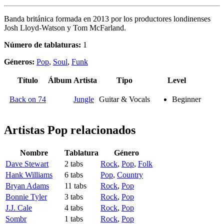
Banda británica formada en 2013 por los productores londinenses
Josh Lloyd-Watson y Tom McFarland.
Número de tablaturas:
1
Géneros:
Pop
,
Soul
,
Funk
Título
Álbum
Artista
Tipo
Level
Back on 74
Jungle
Guitar & Vocals
Beginner
Artistas Pop
relacionados
Nombre
Tablatura
Género
Dave Stewart
2 tabs
Rock
,
Pop
,
Folk
Hank Williams
6 tabs
Pop
,
Country
Bryan Adams
11 tabs
Rock
,
Pop
Bonnie Tyler
3 tabs
Rock
,
Pop
J.J. Cale
4 tabs
Rock
,
Pop
Sombr
1 tabs
Rock
,
Pop