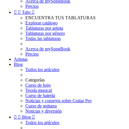
Acerca de mySongBook
Precios


Tabs

ENCUENTRA TUS TABLATURAS
Explorar catálogo
Tablaturas por artista
Tablaturas por género
Todas las tablaturas
Acerca de mySongBook
Precios
Artistas
Blog
Todos los artículos
Categorías
Curso de bajo
Teoría musical
Curso de batería
Noticias y consejos sobre Guitar Pro
Curso de guitarra
Noticias y diversión


Blog

Todos los artículos