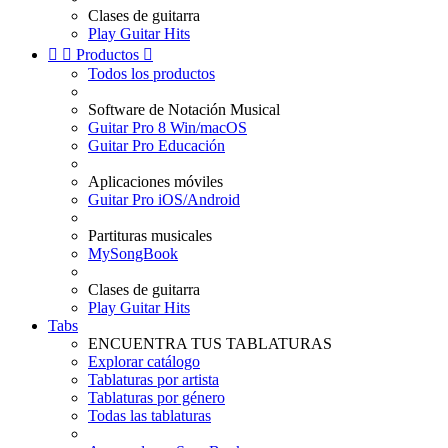
Clases de guitarra
Play Guitar Hits


Productos

Todos los productos
Software de Notación Musical
Guitar Pro 8 Win/macOS
Guitar Pro Educación
Aplicaciones móviles
Guitar Pro iOS/Android
Partituras musicales
MySongBook
Clases de guitarra
Play Guitar Hits
Tabs
ENCUENTRA TUS TABLATURAS
Explorar catálogo
Tablaturas por artista
Tablaturas por género
Todas las tablaturas