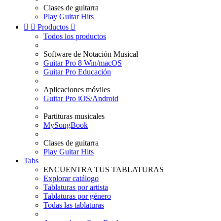
Clases de guitarra
Play Guitar Hits


Productos

Todos los productos
Software de Notación Musical
Guitar Pro 8 Win/macOS
Guitar Pro Educación
Aplicaciones móviles
Guitar Pro iOS/Android
Partituras musicales
MySongBook
Clases de guitarra
Play Guitar Hits
Tabs
ENCUENTRA TUS TABLATURAS
Explorar catálogo
Tablaturas por artista
Tablaturas por género
Todas las tablaturas