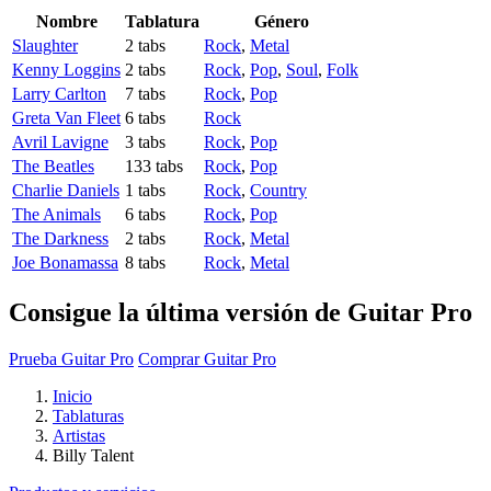
Nombre
Tablatura
Género
Slaughter
2 tabs
Rock
,
Metal
Kenny Loggins
2 tabs
Rock
,
Pop
,
Soul
,
Folk
Larry Carlton
7 tabs
Rock
,
Pop
Greta Van Fleet
6 tabs
Rock
Avril Lavigne
3 tabs
Rock
,
Pop
The Beatles
133 tabs
Rock
,
Pop
Charlie Daniels
1 tabs
Rock
,
Country
The Animals
6 tabs
Rock
,
Pop
The Darkness
2 tabs
Rock
,
Metal
Joe Bonamassa
8 tabs
Rock
,
Metal
Consigue la última versión de Guitar Pro
Prueba Guitar Pro
Comprar Guitar Pro
Inicio
Tablaturas
Artistas
Billy Talent