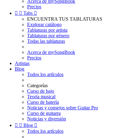
Acerca de mySongBook
Precios


Tabs

ENCUENTRA TUS TABLATURAS
Explorar catálogo
Tablaturas por artista
Tablaturas por género
Todas las tablaturas
Acerca de mySongBook
Precios
Artistas
Blog
Todos los artículos
Categorías
Curso de bajo
Teoría musical
Curso de batería
Noticias y consejos sobre Guitar Pro
Curso de guitarra
Noticias y diversión


Blog

Todos los artículos