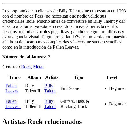
Los pop punks canadienses de Billy Talent, que empezaron en 1993
con el nombre de Pezz, no necesitan que nadie valide sus
credenciales indie. Mucho antes de convertirse en Billy Talent y dar
el salto a la fama, ya estaban creando su mezcla perfecta de riffs
pesados, melodías vocales pegadizas, ganchos de guitarra difusos y
extravagancia visual. El guitarrista Ian D'Sa es un verdadero maestro
a la hora de tocar partes complicadas y hacer que suenen sencillas,
como en la introducción de Fallen Leaves.
Número de tablaturas:
2
Géneros:
Rock
,
Metal
Título
Álbum
Artista
Tipo
Level
Fallen
Billy
Billy
Full Score
Beginner
Leaves
Talent II
Talent
Fallen
Billy
Billy
Guitars, Bass &
Beginner
Leaves
Tallent II
Talent
Backing Track
Artistas Rock
relacionados