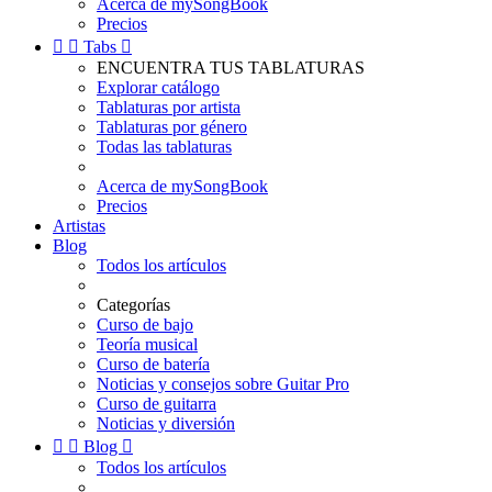
Acerca de mySongBook
Precios


Tabs

ENCUENTRA TUS TABLATURAS
Explorar catálogo
Tablaturas por artista
Tablaturas por género
Todas las tablaturas
Acerca de mySongBook
Precios
Artistas
Blog
Todos los artículos
Categorías
Curso de bajo
Teoría musical
Curso de batería
Noticias y consejos sobre Guitar Pro
Curso de guitarra
Noticias y diversión


Blog

Todos los artículos