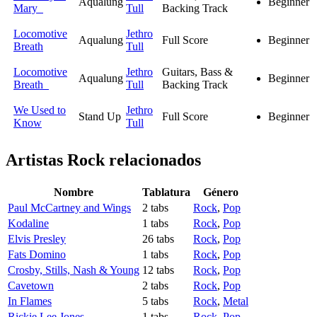
Aqualung
Beginner
Mary
Tull
Backing Track
Locomotive
Jethro
Aqualung
Full Score
Beginner
Breath
Tull
Locomotive
Jethro
Guitars, Bass &
Aqualung
Beginner
Breath
Tull
Backing Track
We Used to
Jethro
Stand Up
Full Score
Beginner
Know
Tull
Artistas Rock
relacionados
Nombre
Tablatura
Género
Paul McCartney and Wings
2 tabs
Rock
,
Pop
Kodaline
1 tabs
Rock
,
Pop
Elvis Presley
26 tabs
Rock
,
Pop
Fats Domino
1 tabs
Rock
,
Pop
Crosby, Stills, Nash & Young
12 tabs
Rock
,
Pop
Cavetown
2 tabs
Rock
,
Pop
In Flames
5 tabs
Rock
,
Metal
Rickie Lee Jones
1 tabs
Rock
,
Pop