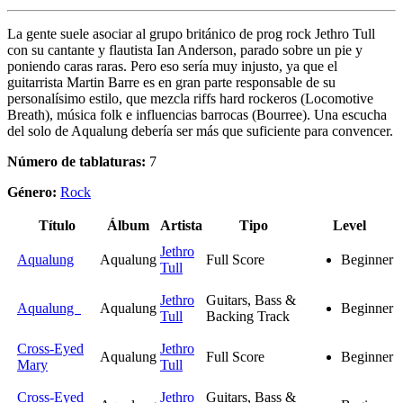
La gente suele asociar al grupo británico de prog rock Jethro Tull
con su cantante y flautista Ian Anderson, parado sobre un pie y
poniendo caras raras. Pero eso sería muy injusto, ya que el
guitarrista Martin Barre es en gran parte responsable de su
personalísimo estilo, que mezcla riffs hard rockeros (Locomotive
Breath), música folk e influencias barrocas (Bourree). Una escucha
del solo de Aqualung debería ser más que suficiente para convencer.
Número de tablaturas:
7
Género:
Rock
Título
Álbum
Artista
Tipo
Level
Jethro
Aqualung
Aqualung
Full Score
Beginner
Tull
Jethro
Guitars, Bass &
Aqualung
Aqualung
Beginner
Tull
Backing Track
Cross-Eyed
Jethro
Aqualung
Full Score
Beginner
Mary
Tull
Cross-Eyed
Jethro
Guitars, Bass &