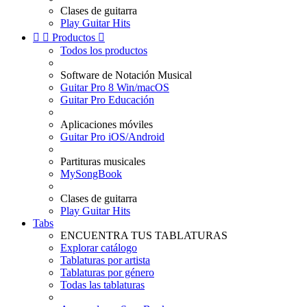
Clases de guitarra
Play Guitar Hits


Productos

Todos los productos
Software de Notación Musical
Guitar Pro 8 Win/macOS
Guitar Pro Educación
Aplicaciones móviles
Guitar Pro iOS/Android
Partituras musicales
MySongBook
Clases de guitarra
Play Guitar Hits
Tabs
ENCUENTRA TUS TABLATURAS
Explorar catálogo
Tablaturas por artista
Tablaturas por género
Todas las tablaturas