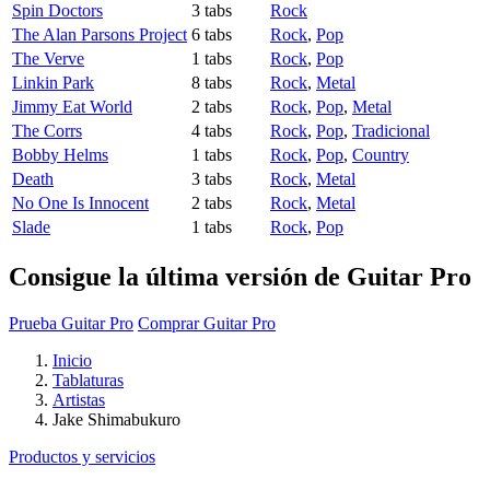
Spin Doctors
3 tabs
Rock
The Alan Parsons Project
6 tabs
Rock
,
Pop
The Verve
1 tabs
Rock
,
Pop
Linkin Park
8 tabs
Rock
,
Metal
Jimmy Eat World
2 tabs
Rock
,
Pop
,
Metal
The Corrs
4 tabs
Rock
,
Pop
,
Tradicional
Bobby Helms
1 tabs
Rock
,
Pop
,
Country
Death
3 tabs
Rock
,
Metal
No One Is Innocent
2 tabs
Rock
,
Metal
Slade
1 tabs
Rock
,
Pop
Consigue la última versión de Guitar Pro
Prueba Guitar Pro
Comprar Guitar Pro
Inicio
Tablaturas
Artistas
Jake Shimabukuro
Productos y servicios