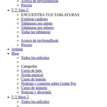
Acerca de mySongBook
Precios


Tabs

ENCUENTRA TUS TABLATURAS
Explorar catálogo
Tablaturas por artista
Tablaturas por género
Todas las tablaturas
Acerca de mySongBook
Precios
Artistas
Blog
Todos los artículos
Categorías
Curso de bajo
Teoría musical
Curso de batería
Noticias y consejos sobre Guitar Pro
Curso de guitarra
Noticias y diversión


Blog

Todos los artículos