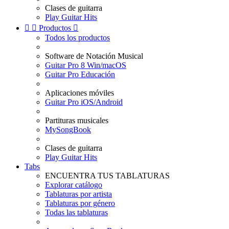
Clases de guitarra
Play Guitar Hits


Productos

Todos los productos
Software de Notación Musical
Guitar Pro 8 Win/macOS
Guitar Pro Educación
Aplicaciones móviles
Guitar Pro iOS/Android
Partituras musicales
MySongBook
Clases de guitarra
Play Guitar Hits
Tabs
ENCUENTRA TUS TABLATURAS
Explorar catálogo
Tablaturas por artista
Tablaturas por género
Todas las tablaturas