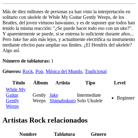
Más de diez millones de personas ya han visto la interpretación en
solitario con ukelele de While My Guitar Gently Weeps, de los
Beatles, del joven virtuoso hawaiano, y es de suponer que todos han
tenido la misma reacción: "¿Se puede hacer todo eso con un uke?".
Y aparentemente se puede, si se entrena lo suficiente durante años...
Pero Jake fue aún más lejos, y actualmente electrifica su instrumento
mediante efectos para ampliar sus límites. ¿El Hendrix del ukelele?
Algo así.
Número de tablaturas:
1
Géneros:
Rock
,
Pop
,
Música del Mundo
,
Tradicional
Título
Álbum
Artista
Tipo
Level
While My
Guitar
Gently
Jake
Intermediate
Beginner
Gently
Weeps
Shimabukuro
Solo Ukulele
Weeps
Artistas Rock
relacionados
Nombre
Tablatura
Género