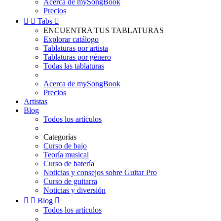
Acerca de mySongBook
Precios


Tabs

ENCUENTRA TUS TABLATURAS
Explorar catálogo
Tablaturas por artista
Tablaturas por género
Todas las tablaturas
Acerca de mySongBook
Precios
Artistas
Blog
Todos los artículos
Categorías
Curso de bajo
Teoría musical
Curso de batería
Noticias y consejos sobre Guitar Pro
Curso de guitarra
Noticias y diversión


Blog

Todos los artículos