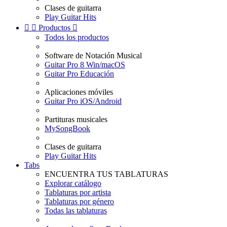
Clases de guitarra
Play Guitar Hits


Productos

Todos los productos
Software de Notación Musical
Guitar Pro 8 Win/macOS
Guitar Pro Educación
Aplicaciones móviles
Guitar Pro iOS/Android
Partituras musicales
MySongBook
Clases de guitarra
Play Guitar Hits
Tabs
ENCUENTRA TUS TABLATURAS
Explorar catálogo
Tablaturas por artista
Tablaturas por género
Todas las tablaturas