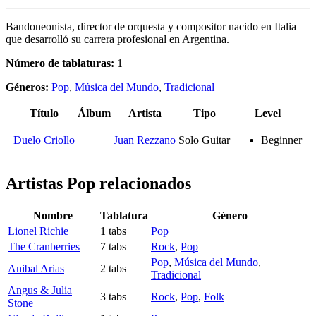
Bandoneonista, director de orquesta y compositor nacido en Italia
que desarrolló su carrera profesional en Argentina.
Número de tablaturas:
1
Géneros:
Pop
,
Música del Mundo
,
Tradicional
Título
Álbum
Artista
Tipo
Level
Duelo Criollo
Juan Rezzano
Solo Guitar
Beginner
Artistas Pop
relacionados
Nombre
Tablatura
Género
Lionel Richie
1 tabs
Pop
The Cranberries
7 tabs
Rock
,
Pop
Pop
,
Música del Mundo
,
Anibal Arias
2 tabs
Tradicional
Angus & Julia
3 tabs
Rock
,
Pop
,
Folk
Stone