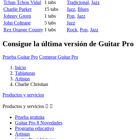
Tchan Tchou Vidal
1 tabs
Tradicional
,
Jazz
Charlie Parker
15 tabs
Jazz
,
Blues
Johnny Green
1 tabs
Pop
,
Jazz
John Coltrane
5 tabs
Jazz
Rex Orange County
1 tabs
Rock
,
Pop
,
Jazz
Consigue la última versión de Guitar Pro
Prueba Guitar Pro
Comprar Guitar Pro
Inicio
Tablaturas
Artistas
Charlie Christian
Productos y servicios
Productos y servicios


Prueba gratuita
Guitar Pro 8 Novedades
Programa educativo
Artistas