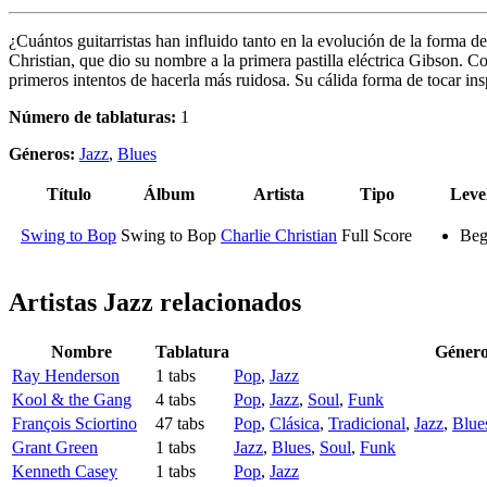
¿Cuántos guitarristas han influido tanto en la evolución de la forma d
Christian, que dio su nombre a la primera pastilla eléctrica Gibson.
primeros intentos de hacerla más ruidosa. Su cálida forma de tocar i
Número de tablaturas:
1
Géneros:
Jazz
,
Blues
Título
Álbum
Artista
Tipo
Leve
Swing to Bop
Swing to Bop
Charlie Christian
Full Score
Beg
Artistas Jazz
relacionados
Nombre
Tablatura
Géner
Ray Henderson
1 tabs
Pop
,
Jazz
Kool & the Gang
4 tabs
Pop
,
Jazz
,
Soul
,
Funk
François Sciortino
47 tabs
Pop
,
Clásica
,
Tradicional
,
Jazz
,
Blue
Grant Green
1 tabs
Jazz
,
Blues
,
Soul
,
Funk
Kenneth Casey
1 tabs
Pop
,
Jazz