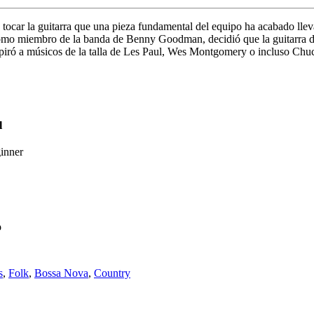
e tocar la guitarra que una pieza fundamental del equipo ha acabado lle
 Como miembro de la banda de Benny Goodman, decidió que la guitarra de
nspiró a músicos de la talla de Les Paul, Wes Montgomery o incluso Chu
l
inner
o
s
,
Folk
,
Bossa Nova
,
Country