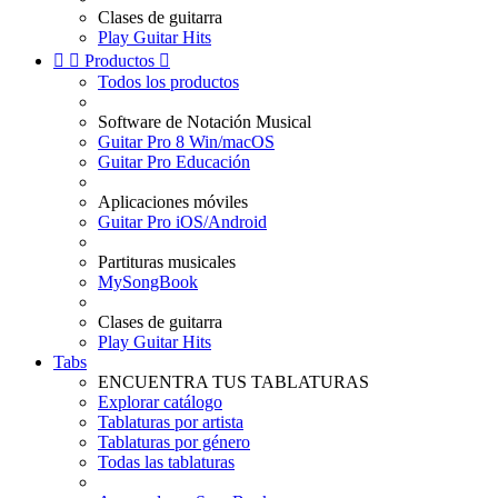
Clases de guitarra
Play Guitar Hits


Productos

Todos los productos
Software de Notación Musical
Guitar Pro 8 Win/macOS
Guitar Pro Educación
Aplicaciones móviles
Guitar Pro iOS/Android
Partituras musicales
MySongBook
Clases de guitarra
Play Guitar Hits
Tabs
ENCUENTRA TUS TABLATURAS
Explorar catálogo
Tablaturas por artista
Tablaturas por género
Todas las tablaturas