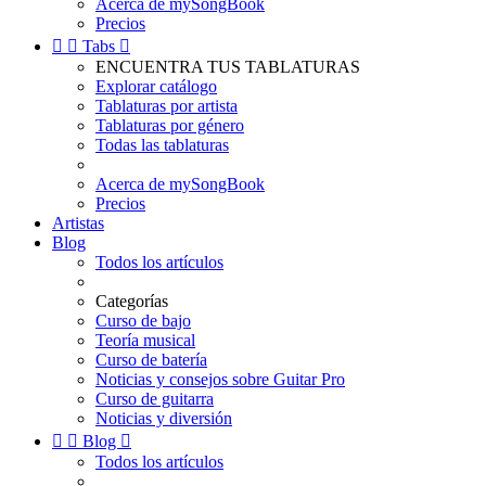
Acerca de mySongBook
Precios


Tabs

ENCUENTRA TUS TABLATURAS
Explorar catálogo
Tablaturas por artista
Tablaturas por género
Todas las tablaturas
Acerca de mySongBook
Precios
Artistas
Blog
Todos los artículos
Categorías
Curso de bajo
Teoría musical
Curso de batería
Noticias y consejos sobre Guitar Pro
Curso de guitarra
Noticias y diversión


Blog

Todos los artículos