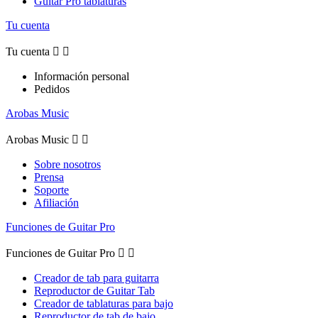
Guitar Pro tablaturas
Tu cuenta
Tu cuenta


Información personal
Pedidos
Arobas Music
Arobas Music


Sobre nosotros
Prensa
Soporte
Afiliación
Funciones de Guitar Pro
Funciones de Guitar Pro


Creador de tab para guitarra
Reproductor de Guitar Tab
Creador de tablaturas para bajo
Reproductor de tab de bajo