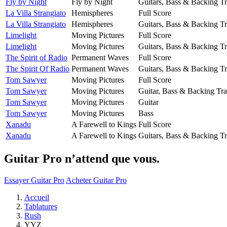
Fly by Night
Fly by Night
Guitars, Bass & Backing T
La Villa Strangiato
Hemispheres
Full Score
La Villa Strangiato
Hemispheres
Guitars, Bass & Backing T
Limelight
Moving Pictures
Full Score
Limelight
Moving Pictures
Guitars, Bass & Backing T
The Spirit of Radio
Permanent Waves
Full Score
The Spirit Of Radio
Permanent Waves
Guitars, Bass & Backing T
Tom Sawyer
Moving Pictures
Full Score
Tom Sawyer
Moving Pictures
Guitar, Bass & Backing Tr
Tom Sawyer
Moving Pictures
Guitar
Tom Sawyer
Moving Pictures
Bass
Xanadu
A Farewell to Kings
Full Score
Xanadu
A Farewell to Kings
Guitars, Bass & Backing T
Guitar Pro n’attend que vous.
Essayer Guitar Pro
Acheter Guitar Pro
Accueil
Tablatures
Rush
YYZ