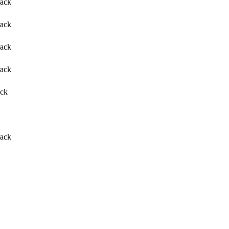
rack
rack
rack
rack
ack
rack