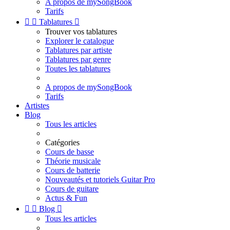
A propos de mySongBook
Tarifs


Tablatures

Trouver vos tablatures
Explorer le catalogue
Tablatures par artiste
Tablatures par genre
Toutes les tablatures
A propos de mySongBook
Tarifs
Artistes
Blog
Tous les articles
Catégories
Cours de basse
Théorie musicale
Cours de batterie
Nouveautés et tutoriels Guitar Pro
Cours de guitare
Actus & Fun


Blog

Tous les articles