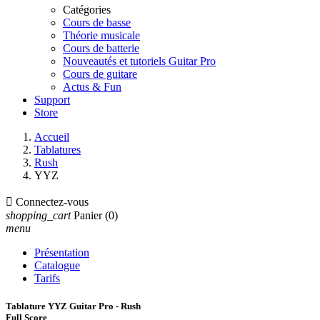
Catégories
Cours de basse
Théorie musicale
Cours de batterie
Nouveautés et tutoriels Guitar Pro
Cours de guitare
Actus & Fun
Support
Store
Accueil
Tablatures
Rush
YYZ

Connectez-vous
shopping_cart
Panier
(0)
menu
Présentation
Catalogue
Tarifs
Tablature YYZ Guitar Pro - Rush
Full Score