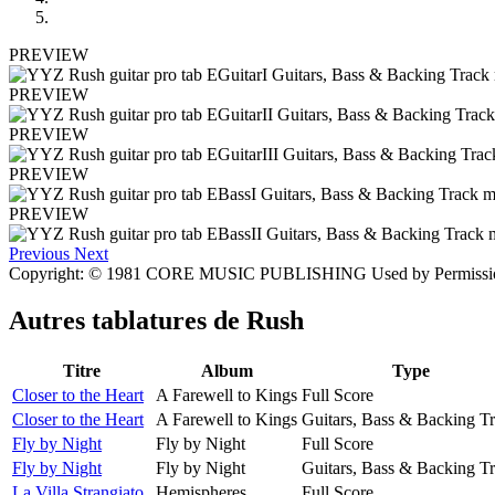
PREVIEW
PREVIEW
PREVIEW
PREVIEW
PREVIEW
Previous
Next
Copyright: © 1981 CORE MUSIC PUBLISHING Used by Permis
Autres tablatures de
Rush
Titre
Album
Type
Closer to the Heart
A Farewell to Kings
Full Score
Closer to the Heart
A Farewell to Kings
Guitars, Bass & Backing T
Fly by Night
Fly by Night
Full Score
Fly by Night
Fly by Night
Guitars, Bass & Backing T
La Villa Strangiato
Hemispheres
Full Score