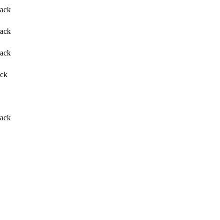
rack
rack
rack
ack
rack