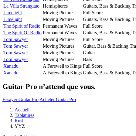
La Villa Strangiato
Hemispheres
Guitars, Bass & Backing T
Limelight
Moving Pictures
Full Score
Limelight
Moving Pictures
Guitars, Bass & Backing T
The Spirit of Radio
Permanent Waves
Full Score
The Spirit Of Radio
Permanent Waves
Guitars, Bass & Backing T
Tom Sawyer
Moving Pictures
Full Score
Tom Sawyer
Moving Pictures
Guitar, Bass & Backing Tr
Tom Sawyer
Moving Pictures
Guitar
Tom Sawyer
Moving Pictures
Bass
Xanadu
A Farewell to Kings
Full Score
Xanadu
A Farewell to Kings
Guitars, Bass & Backing T
Guitar Pro n’attend que vous.
Essayer Guitar Pro
Acheter Guitar Pro
Accueil
Tablatures
Rush
YYZ