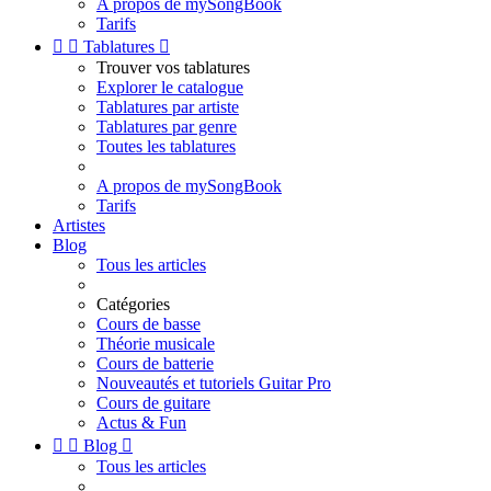
A propos de mySongBook
Tarifs


Tablatures

Trouver vos tablatures
Explorer le catalogue
Tablatures par artiste
Tablatures par genre
Toutes les tablatures
A propos de mySongBook
Tarifs
Artistes
Blog
Tous les articles
Catégories
Cours de basse
Théorie musicale
Cours de batterie
Nouveautés et tutoriels Guitar Pro
Cours de guitare
Actus & Fun


Blog

Tous les articles