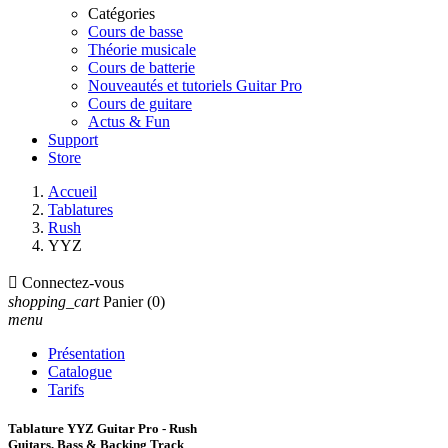
Catégories
Cours de basse
Théorie musicale
Cours de batterie
Nouveautés et tutoriels Guitar Pro
Cours de guitare
Actus & Fun
Support
Store
Accueil
Tablatures
Rush
YYZ

Connectez-vous
shopping_cart
Panier
(0)
menu
Présentation
Catalogue
Tarifs
Tablature YYZ Guitar Pro - Rush
Guitars, Bass & Backing Track