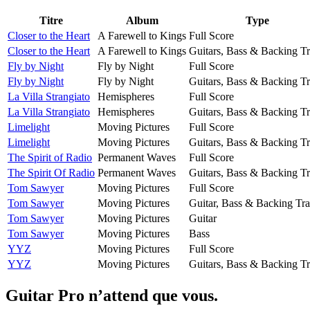
Titre
Album
Type
Closer to the Heart
A Farewell to Kings
Full Score
Closer to the Heart
A Farewell to Kings
Guitars, Bass & Backing T
Fly by Night
Fly by Night
Full Score
Fly by Night
Fly by Night
Guitars, Bass & Backing T
La Villa Strangiato
Hemispheres
Full Score
La Villa Strangiato
Hemispheres
Guitars, Bass & Backing T
Limelight
Moving Pictures
Full Score
Limelight
Moving Pictures
Guitars, Bass & Backing T
The Spirit of Radio
Permanent Waves
Full Score
The Spirit Of Radio
Permanent Waves
Guitars, Bass & Backing T
Tom Sawyer
Moving Pictures
Full Score
Tom Sawyer
Moving Pictures
Guitar, Bass & Backing Tr
Tom Sawyer
Moving Pictures
Guitar
Tom Sawyer
Moving Pictures
Bass
YYZ
Moving Pictures
Full Score
YYZ
Moving Pictures
Guitars, Bass & Backing T
Guitar Pro n’attend que vous.