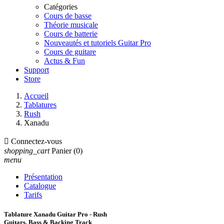
Catégories
Cours de basse
Théorie musicale
Cours de batterie
Nouveautés et tutoriels Guitar Pro
Cours de guitare
Actus & Fun
Support
Store
Accueil
Tablatures
Rush
Xanadu

Connectez-vous
shopping_cart
Panier
(0)
menu
Présentation
Catalogue
Tarifs
Tablature Xanadu Guitar Pro - Rush
Guitars, Bass & Backing Track