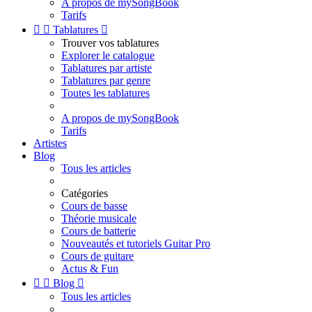
A propos de mySongBook
Tarifs


Tablatures

Trouver vos tablatures
Explorer le catalogue
Tablatures par artiste
Tablatures par genre
Toutes les tablatures
A propos de mySongBook
Tarifs
Artistes
Blog
Tous les articles
Catégories
Cours de basse
Théorie musicale
Cours de batterie
Nouveautés et tutoriels Guitar Pro
Cours de guitare
Actus & Fun


Blog

Tous les articles