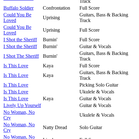
Track
Buffalo Soldier
Confrontation
Full Score
Could You Be
Guitars, Bass & Backing
Uprising
Loved
Track
Could You Be
Uprising
Full Score
Loved
I Shot the Sheriff
Burnin'
Full Score
I Shot the Sheriff
Burnin'
Guitar & Vocals
Guitars, Bass & Backing
I Shot The Sheriff
Burnin'
Track
Is This Love
Kaya
Full Score
Guitars, Bass & Backing
Is This Love
Kaya
Track
Is This Love
Picking Solo Guitar
Is This Love
Ukulele & Vocals
Is This Love
Kaya
Guitar & Vocals
Lively Up Yourself
Guitar & Vocals
No Woman, No
Ukulele & Vocals
Cry
No Woman, No
Natty Dread
Solo Guitar
Cry
No Woman, No