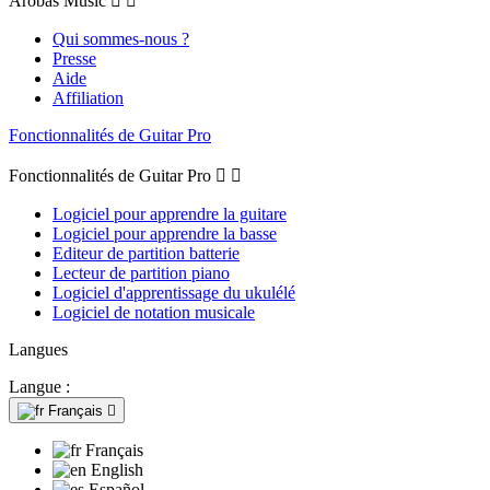
Arobas Music


Qui sommes-nous ?
Presse
Aide
Affiliation
Fonctionnalités de Guitar Pro
Fonctionnalités de Guitar Pro


Logiciel pour apprendre la guitare
Logiciel pour apprendre la basse
Editeur de partition batterie
Lecteur de partition piano
Logiciel d'apprentissage du ukulélé
Logiciel de notation musicale
Langues
Langue :
Français

Français
English
Español