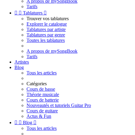
A propos de mySongBook
Tarifs


Tablatures

Trouver vos tablatures
Explorer le catalogue
Tablatures par artiste
Tablatures par genre
Toutes les tablatures
A propos de mySongBook
Tarifs
Artistes
Blog
Tous les articles
Catégories
Cours de basse
Théorie musicale
Cours de batterie
Nouveautés et tutoriels Guitar Pro
Cours de guitare
Actus & Fun


Blog

Tous les articles