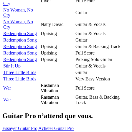
Live!
Full Score
Cry
No Woman, No
Guitar
Cry
No Woman, No
Natty Dread
Guitar & Vocals
Cry
Redemption Song
Uprising
Guitar & Vocals
Redemption Song
Guitar
Redemption Song
Uprising
Guitar & Backing Track
Redemption Song
Uprising
Full Score
Redemption Song
Uprising
Picking Solo Guitar
Stir It Up
Guitar & Vocals
Three Little Birds
Guitar
Three Little Birds
Very Easy Version
Rastaman
War
Full Score
Vibration
Rastaman
Guitar, Bass & Backing
War
Vibration
Track
Guitar Pro n’attend que vous.
Essayer Guitar Pro
Acheter Guitar Pro