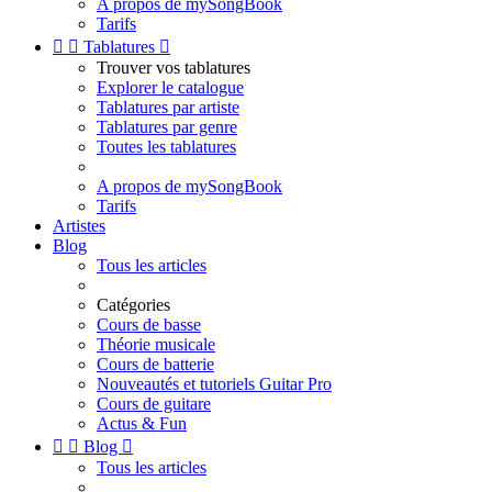
A propos de mySongBook
Tarifs


Tablatures

Trouver vos tablatures
Explorer le catalogue
Tablatures par artiste
Tablatures par genre
Toutes les tablatures
A propos de mySongBook
Tarifs
Artistes
Blog
Tous les articles
Catégories
Cours de basse
Théorie musicale
Cours de batterie
Nouveautés et tutoriels Guitar Pro
Cours de guitare
Actus & Fun


Blog

Tous les articles