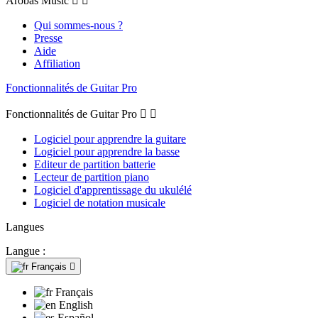
Arobas Music


Qui sommes-nous ?
Presse
Aide
Affiliation
Fonctionnalités de Guitar Pro
Fonctionnalités de Guitar Pro


Logiciel pour apprendre la guitare
Logiciel pour apprendre la basse
Editeur de partition batterie
Lecteur de partition piano
Logiciel d'apprentissage du ukulélé
Logiciel de notation musicale
Langues
Langue :
Français

Français
English
Español