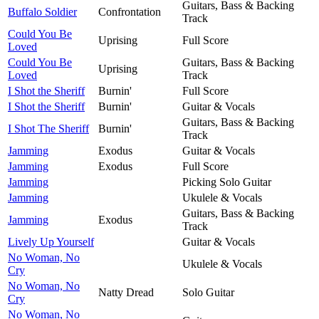
Guitars, Bass & Backing
Buffalo Soldier
Confrontation
Track
Could You Be
Uprising
Full Score
Loved
Could You Be
Guitars, Bass & Backing
Uprising
Loved
Track
I Shot the Sheriff
Burnin'
Full Score
I Shot the Sheriff
Burnin'
Guitar & Vocals
Guitars, Bass & Backing
I Shot The Sheriff
Burnin'
Track
Jamming
Exodus
Guitar & Vocals
Jamming
Exodus
Full Score
Jamming
Picking Solo Guitar
Jamming
Ukulele & Vocals
Guitars, Bass & Backing
Jamming
Exodus
Track
Lively Up Yourself
Guitar & Vocals
No Woman, No
Ukulele & Vocals
Cry
No Woman, No
Natty Dread
Solo Guitar
Cry
No Woman, No