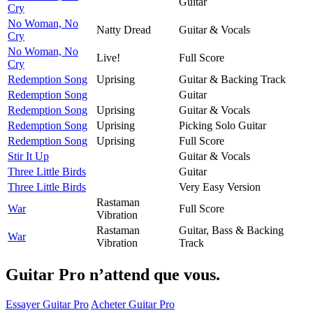
Guitar
Cry
No Woman, No
Natty Dread
Guitar & Vocals
Cry
No Woman, No
Live!
Full Score
Cry
Redemption Song
Uprising
Guitar & Backing Track
Redemption Song
Guitar
Redemption Song
Uprising
Guitar & Vocals
Redemption Song
Uprising
Picking Solo Guitar
Redemption Song
Uprising
Full Score
Stir It Up
Guitar & Vocals
Three Little Birds
Guitar
Three Little Birds
Very Easy Version
Rastaman
War
Full Score
Vibration
Rastaman
Guitar, Bass & Backing
War
Vibration
Track
Guitar Pro n’attend que vous.
Essayer Guitar Pro
Acheter Guitar Pro