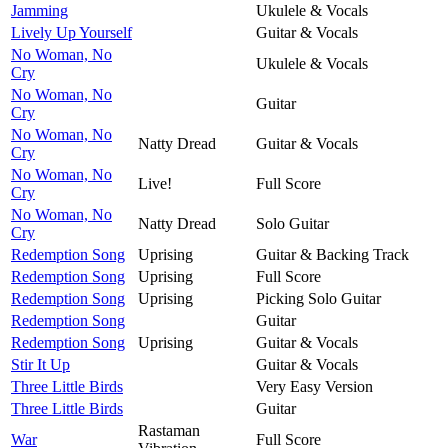
Jamming
Ukulele & Vocals
Lively Up Yourself
Guitar & Vocals
No Woman, No
Ukulele & Vocals
Cry
No Woman, No
Guitar
Cry
No Woman, No
Natty Dread
Guitar & Vocals
Cry
No Woman, No
Live!
Full Score
Cry
No Woman, No
Natty Dread
Solo Guitar
Cry
Redemption Song
Uprising
Guitar & Backing Track
Redemption Song
Uprising
Full Score
Redemption Song
Uprising
Picking Solo Guitar
Redemption Song
Guitar
Redemption Song
Uprising
Guitar & Vocals
Stir It Up
Guitar & Vocals
Three Little Birds
Very Easy Version
Three Little Birds
Guitar
Rastaman
War
Full Score