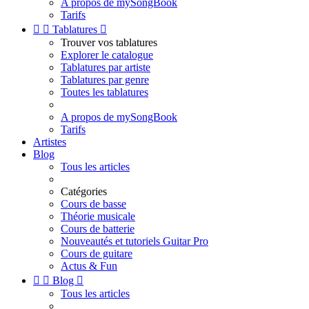
A propos de mySongBook
Tarifs


Tablatures

Trouver vos tablatures
Explorer le catalogue
Tablatures par artiste
Tablatures par genre
Toutes les tablatures
A propos de mySongBook
Tarifs
Artistes
Blog
Tous les articles
Catégories
Cours de basse
Théorie musicale
Cours de batterie
Nouveautés et tutoriels Guitar Pro
Cours de guitare
Actus & Fun


Blog

Tous les articles