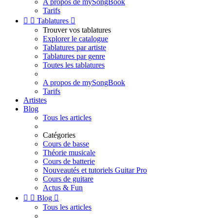
A propos de mySongBook
Tarifs


Tablatures

Trouver vos tablatures
Explorer le catalogue
Tablatures par artiste
Tablatures par genre
Toutes les tablatures
A propos de mySongBook
Tarifs
Artistes
Blog
Tous les articles
Catégories
Cours de basse
Théorie musicale
Cours de batterie
Nouveautés et tutoriels Guitar Pro
Cours de guitare
Actus & Fun


Blog

Tous les articles