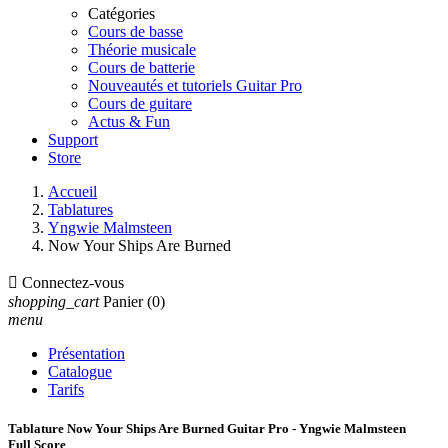
Catégories
Cours de basse
Théorie musicale
Cours de batterie
Nouveautés et tutoriels Guitar Pro
Cours de guitare
Actus & Fun
Support
Store
Accueil
Tablatures
Yngwie Malmsteen
Now Your Ships Are Burned

Connectez-vous
shopping_cart
Panier
(0)
menu
Présentation
Catalogue
Tarifs
Tablature Now Your Ships Are Burned Guitar Pro - Yngwie Malmsteen
Full Score