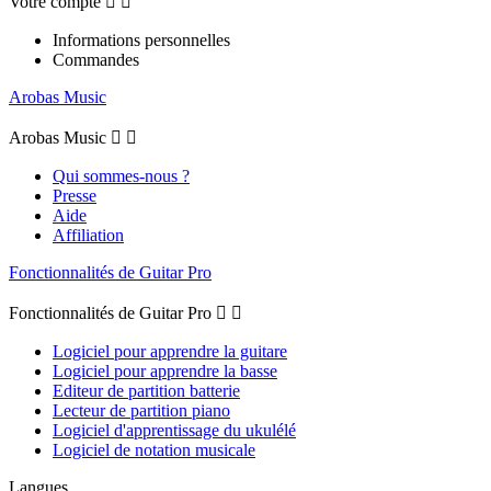
Votre compte


Informations personnelles
Commandes
Arobas Music
Arobas Music


Qui sommes-nous ?
Presse
Aide
Affiliation
Fonctionnalités de Guitar Pro
Fonctionnalités de Guitar Pro


Logiciel pour apprendre la guitare
Logiciel pour apprendre la basse
Editeur de partition batterie
Lecteur de partition piano
Logiciel d'apprentissage du ukulélé
Logiciel de notation musicale
Langues