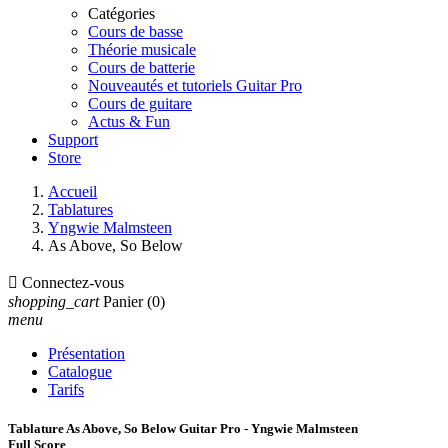
Catégories
Cours de basse
Théorie musicale
Cours de batterie
Nouveautés et tutoriels Guitar Pro
Cours de guitare
Actus & Fun
Support
Store
Accueil
Tablatures
Yngwie Malmsteen
As Above, So Below

Connectez-vous
shopping_cart
Panier
(0)
menu
Présentation
Catalogue
Tarifs
Tablature As Above, So Below Guitar Pro - Yngwie Malmsteen
Full Score