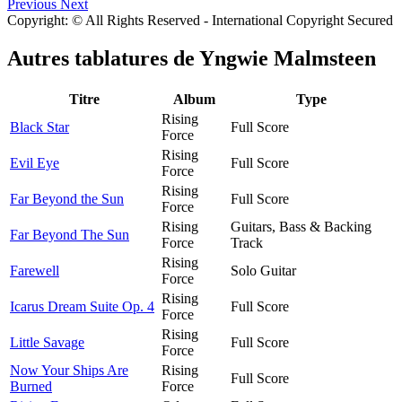
Previous
Next
Copyright: © All Rights Reserved - International Copyright Secured
Autres tablatures de
Yngwie Malmsteen
Titre
Album
Type
Rising
Black Star
Full Score
Force
Rising
Evil Eye
Full Score
Force
Rising
Far Beyond the Sun
Full Score
Force
Rising
Guitars, Bass & Backing
Far Beyond The Sun
Force
Track
Rising
Farewell
Solo Guitar
Force
Rising
Icarus Dream Suite Op. 4
Full Score
Force
Rising
Little Savage
Full Score
Force
Now Your Ships Are
Rising
Full Score
Burned
Force