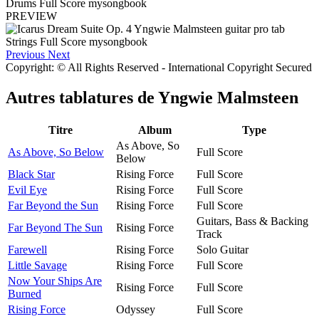
PREVIEW
Previous
Next
Copyright: © All Rights Reserved - International Copyright Secured
Autres tablatures de
Yngwie Malmsteen
Titre
Album
Type
As Above, So
As Above, So Below
Full Score
Below
Black Star
Rising Force
Full Score
Evil Eye
Rising Force
Full Score
Far Beyond the Sun
Rising Force
Full Score
Guitars, Bass & Backing
Far Beyond The Sun
Rising Force
Track
Farewell
Rising Force
Solo Guitar
Little Savage
Rising Force
Full Score
Now Your Ships Are
Rising Force
Full Score
Burned
Rising Force
Odyssey
Full Score