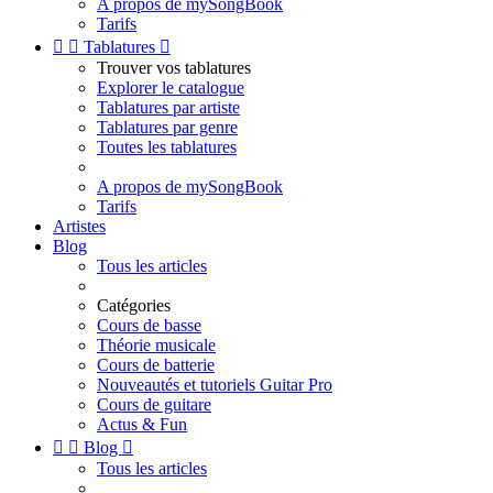
A propos de mySongBook
Tarifs


Tablatures

Trouver vos tablatures
Explorer le catalogue
Tablatures par artiste
Tablatures par genre
Toutes les tablatures
A propos de mySongBook
Tarifs
Artistes
Blog
Tous les articles
Catégories
Cours de basse
Théorie musicale
Cours de batterie
Nouveautés et tutoriels Guitar Pro
Cours de guitare
Actus & Fun


Blog

Tous les articles