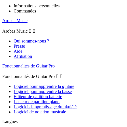
Informations personnelles
Commandes
Arobas Music
Arobas Music


Qui sommes-nous ?
Presse
Aide
Affiliation
Fonctionnalités de Guitar Pro
Fonctionnalités de Guitar Pro


Logiciel pour apprendre la guitare
Logiciel pour apprendre la basse
Editeur de partition batterie
Lecteur de partition piano
Logiciel d'apprentissage du ukulélé
Logiciel de notation musicale
Langues