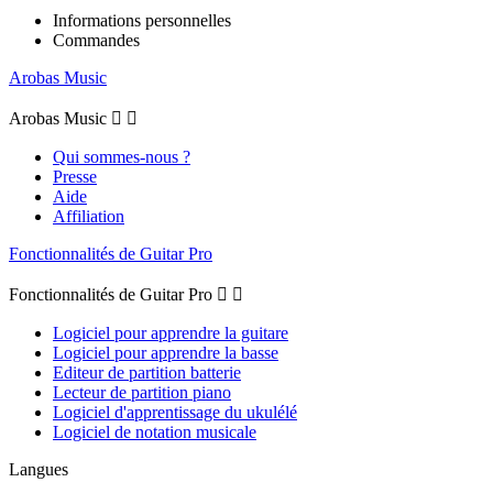
Informations personnelles
Commandes
Arobas Music
Arobas Music


Qui sommes-nous ?
Presse
Aide
Affiliation
Fonctionnalités de Guitar Pro
Fonctionnalités de Guitar Pro


Logiciel pour apprendre la guitare
Logiciel pour apprendre la basse
Editeur de partition batterie
Lecteur de partition piano
Logiciel d'apprentissage du ukulélé
Logiciel de notation musicale
Langues