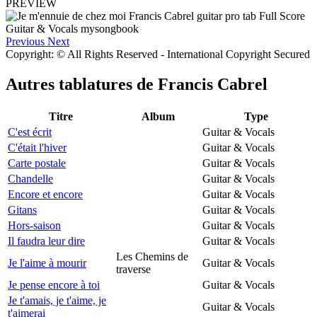
PREVIEW
Previous
Next
Copyright: © All Rights Reserved - International Copyright Secured
Autres tablatures de
Francis Cabrel
Titre
Album
Type
C'est écrit
Guitar & Vocals
C'était l'hiver
Guitar & Vocals
Carte postale
Guitar & Vocals
Chandelle
Guitar & Vocals
Encore et encore
Guitar & Vocals
Gitans
Guitar & Vocals
Hors-saison
Guitar & Vocals
Il faudra leur dire
Guitar & Vocals
Les Chemins de
Je l'aime à mourir
Guitar & Vocals
traverse
Je pense encore à toi
Guitar & Vocals
Je t'amais, je t'aime, je
Guitar & Vocals
t'aimerai