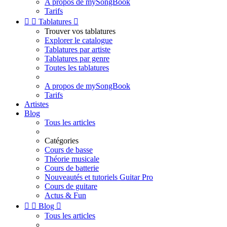
A propos de mySongBook
Tarifs


Tablatures

Trouver vos tablatures
Explorer le catalogue
Tablatures par artiste
Tablatures par genre
Toutes les tablatures
A propos de mySongBook
Tarifs
Artistes
Blog
Tous les articles
Catégories
Cours de basse
Théorie musicale
Cours de batterie
Nouveautés et tutoriels Guitar Pro
Cours de guitare
Actus & Fun


Blog

Tous les articles