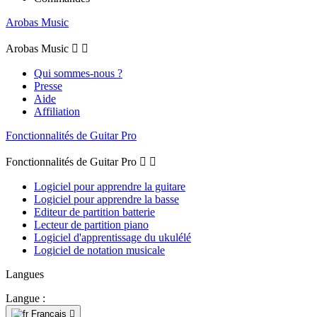
Arobas Music
Arobas Music


Qui sommes-nous ?
Presse
Aide
Affiliation
Fonctionnalités de Guitar Pro
Fonctionnalités de Guitar Pro


Logiciel pour apprendre la guitare
Logiciel pour apprendre la basse
Editeur de partition batterie
Lecteur de partition piano
Logiciel d'apprentissage du ukulélé
Logiciel de notation musicale
Langues
Langue :
Français
