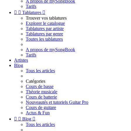
A propos de mySongBook
Tarifs


Tablatures

Trouver vos tablatures
Explorer le catalogue
Tablatures par artiste
Tablatures par genre
Toutes les tablatures
A propos de mySongBook
Tarifs
Artistes
Blog
Tous les articles
Catégories
Cours de basse
Théorie musicale
Cours de batterie
Nouveautés et tutoriels Guitar Pro
Cours de guitare
Actus & Fun


Blog

Tous les articles