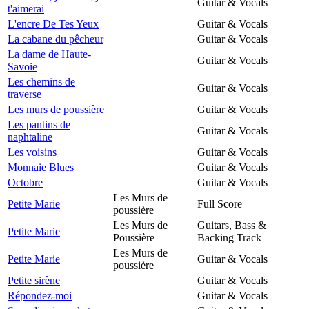
Guitar & Vocals
t'aimerai
L'encre De Tes Yeux
Guitar & Vocals
La cabane du pêcheur
Guitar & Vocals
La dame de Haute-
Guitar & Vocals
Savoie
Les chemins de
Guitar & Vocals
traverse
Les murs de poussière
Guitar & Vocals
Les pantins de
Guitar & Vocals
naphtaline
Les voisins
Guitar & Vocals
Monnaie Blues
Guitar & Vocals
Octobre
Guitar & Vocals
Les Murs de
Petite Marie
Full Score
poussière
Les Murs de
Guitars, Bass &
Petite Marie
Poussière
Backing Track
Les Murs de
Petite Marie
Guitar & Vocals
poussière
Petite sirène
Guitar & Vocals
Répondez-moi
Guitar & Vocals