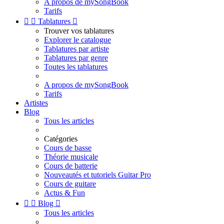
A propos de mySongBook
Tarifs


Tablatures

Trouver vos tablatures
Explorer le catalogue
Tablatures par artiste
Tablatures par genre
Toutes les tablatures
A propos de mySongBook
Tarifs
Artistes
Blog
Tous les articles
Catégories
Cours de basse
Théorie musicale
Cours de batterie
Nouveautés et tutoriels Guitar Pro
Cours de guitare
Actus & Fun


Blog

Tous les articles