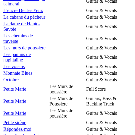
Guitar & Vocals
t'aimerai
L'encre De Tes Yeux
Guitar & Vocals
La cabane du pêcheur
Guitar & Vocals
La dame de Haute-
Guitar & Vocals
Savoie
Les chemins de
Guitar & Vocals
traverse
Les murs de poussière
Guitar & Vocals
Les pantins de
Guitar & Vocals
naphtaline
Les voisins
Guitar & Vocals
Monnaie Blues
Guitar & Vocals
Octobre
Guitar & Vocals
Les Murs de
Petite Marie
Full Score
poussière
Les Murs de
Guitars, Bass &
Petite Marie
Poussière
Backing Track
Les Murs de
Petite Marie
Guitar & Vocals
poussière
Petite sirène
Guitar & Vocals
Répondez-moi
Guitar & Vocals