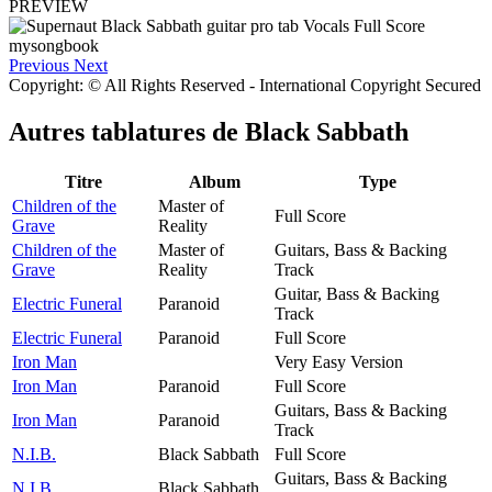
PREVIEW
Previous
Next
Copyright: © All Rights Reserved - International Copyright Secured
Autres tablatures de
Black Sabbath
Titre
Album
Type
Children of the
Master of
Full Score
Grave
Reality
Children of the
Master of
Guitars, Bass & Backing
Grave
Reality
Track
Guitar, Bass & Backing
Electric Funeral
Paranoid
Track
Electric Funeral
Paranoid
Full Score
Iron Man
Very Easy Version
Iron Man
Paranoid
Full Score
Guitars, Bass & Backing
Iron Man
Paranoid
Track
N.I.B.
Black Sabbath
Full Score
Guitars, Bass & Backing
N.I.B.
Black Sabbath