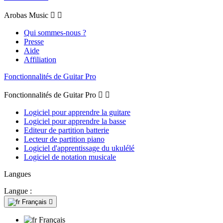
Arobas Music


Qui sommes-nous ?
Presse
Aide
Affiliation
Fonctionnalités de Guitar Pro
Fonctionnalités de Guitar Pro


Logiciel pour apprendre la guitare
Logiciel pour apprendre la basse
Editeur de partition batterie
Lecteur de partition piano
Logiciel d'apprentissage du ukulélé
Logiciel de notation musicale
Langues
Langue :
Français

Français