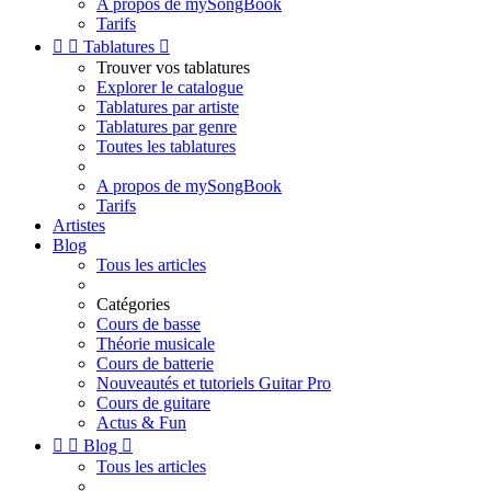
A propos de mySongBook
Tarifs


Tablatures

Trouver vos tablatures
Explorer le catalogue
Tablatures par artiste
Tablatures par genre
Toutes les tablatures
A propos de mySongBook
Tarifs
Artistes
Blog
Tous les articles
Catégories
Cours de basse
Théorie musicale
Cours de batterie
Nouveautés et tutoriels Guitar Pro
Cours de guitare
Actus & Fun


Blog

Tous les articles