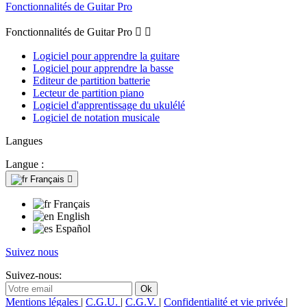
Fonctionnalités de Guitar Pro
Fonctionnalités de Guitar Pro


Logiciel pour apprendre la guitare
Logiciel pour apprendre la basse
Editeur de partition batterie
Lecteur de partition piano
Logiciel d'apprentissage du ukulélé
Logiciel de notation musicale
Langues
Langue :
Français

Français
English
Español
Suivez nous
Suivez-nous:
Mentions légales
|
C.G.U.
|
C.G.V.
|
Confidentialité et vie privée
|