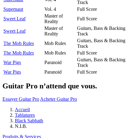
Track
Supernaut
Vol. 4
Full Score
Master of
Sweet Leaf
Full Score
Reality
Master of
Guitars, Bass & Backing
Sweet Leaf
Reality
Track
Guitars, Bass & Backing
The Mob Rules
Mob Rules
Track
The Mob Rules
Mob Rules
Full Score
Guitars, Bass & Backing
War Pigs
Paranoid
Track
War Pigs
Paranoid
Full Score
Guitar Pro n’attend que vous.
Essayer Guitar Pro
Acheter Guitar Pro
Accueil
Tablatures
Black Sabbath
N.I.B.
Produits & Services