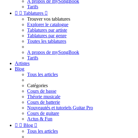
A propos de mySongBook
Tarifs


Tablatures

Trouver vos tablatures
Explorer le catalogue
Tablatures par artiste
Tablatures par genre
Toutes les tablatures
A propos de mySongBook
Tarifs
Artistes
Blog
Tous les articles
Catégories
Cours de basse
Théorie musicale
Cours de batterie
Nouveautés et tutoriels Guitar Pro
Cours de guitare
Actus & Fun


Blog

Tous les articles