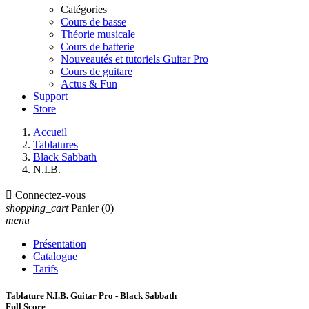
Catégories
Cours de basse
Théorie musicale
Cours de batterie
Nouveautés et tutoriels Guitar Pro
Cours de guitare
Actus & Fun
Support
Store
Accueil
Tablatures
Black Sabbath
N.I.B.

Connectez-vous
shopping_cart
Panier
(0)
menu
Présentation
Catalogue
Tarifs
Tablature N.I.B. Guitar Pro - Black Sabbath
Full Score