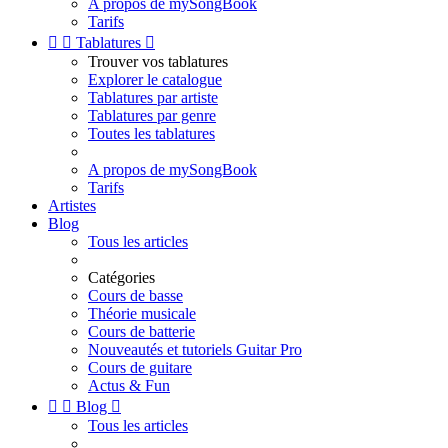
A propos de mySongBook
Tarifs


Tablatures

Trouver vos tablatures
Explorer le catalogue
Tablatures par artiste
Tablatures par genre
Toutes les tablatures
A propos de mySongBook
Tarifs
Artistes
Blog
Tous les articles
Catégories
Cours de basse
Théorie musicale
Cours de batterie
Nouveautés et tutoriels Guitar Pro
Cours de guitare
Actus & Fun


Blog

Tous les articles