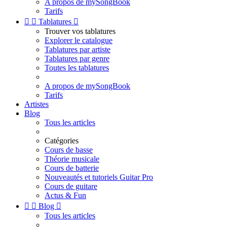
A propos de mySongBook
Tarifs


Tablatures

Trouver vos tablatures
Explorer le catalogue
Tablatures par artiste
Tablatures par genre
Toutes les tablatures
A propos de mySongBook
Tarifs
Artistes
Blog
Tous les articles
Catégories
Cours de basse
Théorie musicale
Cours de batterie
Nouveautés et tutoriels Guitar Pro
Cours de guitare
Actus & Fun


Blog

Tous les articles