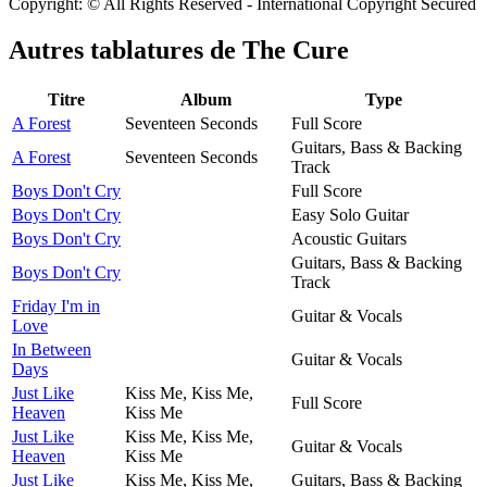
Copyright: © All Rights Reserved - International Copyright Secured
Autres tablatures de
The Cure
Titre
Album
Type
A Forest
Seventeen Seconds
Full Score
Guitars, Bass & Backing
A Forest
Seventeen Seconds
Track
Boys Don't Cry
Full Score
Boys Don't Cry
Easy Solo Guitar
Boys Don't Cry
Acoustic Guitars
Guitars, Bass & Backing
Boys Don't Cry
Track
Friday I'm in
Guitar & Vocals
Love
In Between
Guitar & Vocals
Days
Just Like
Kiss Me, Kiss Me,
Full Score
Heaven
Kiss Me
Just Like
Kiss Me, Kiss Me,
Guitar & Vocals
Heaven
Kiss Me
Just Like
Kiss Me, Kiss Me,
Guitars, Bass & Backing