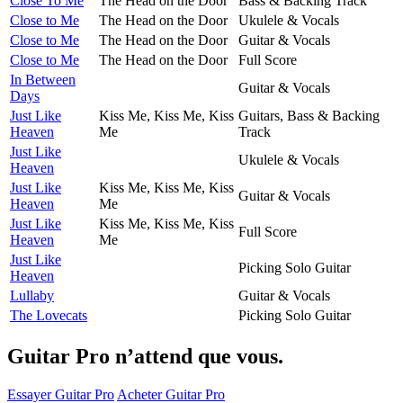
Close To Me
The Head on the Door
Bass & Backing Track
Close to Me
The Head on the Door
Ukulele & Vocals
Close to Me
The Head on the Door
Guitar & Vocals
Close to Me
The Head on the Door
Full Score
In Between
Guitar & Vocals
Days
Just Like
Kiss Me, Kiss Me, Kiss
Guitars, Bass & Backing
Heaven
Me
Track
Just Like
Ukulele & Vocals
Heaven
Just Like
Kiss Me, Kiss Me, Kiss
Guitar & Vocals
Heaven
Me
Just Like
Kiss Me, Kiss Me, Kiss
Full Score
Heaven
Me
Just Like
Picking Solo Guitar
Heaven
Lullaby
Guitar & Vocals
The Lovecats
Picking Solo Guitar
Guitar Pro n’attend que vous.
Essayer Guitar Pro
Acheter Guitar Pro