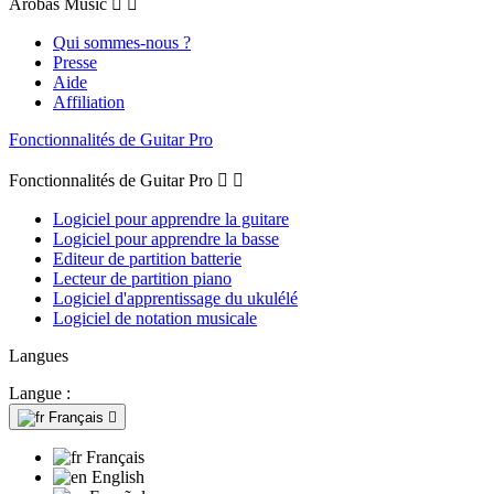
Arobas Music


Qui sommes-nous ?
Presse
Aide
Affiliation
Fonctionnalités de Guitar Pro
Fonctionnalités de Guitar Pro


Logiciel pour apprendre la guitare
Logiciel pour apprendre la basse
Editeur de partition batterie
Lecteur de partition piano
Logiciel d'apprentissage du ukulélé
Logiciel de notation musicale
Langues
Langue :
Français

Français
English