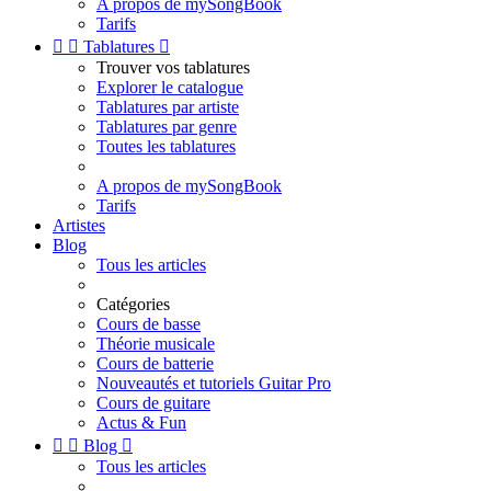
A propos de mySongBook
Tarifs


Tablatures

Trouver vos tablatures
Explorer le catalogue
Tablatures par artiste
Tablatures par genre
Toutes les tablatures
A propos de mySongBook
Tarifs
Artistes
Blog
Tous les articles
Catégories
Cours de basse
Théorie musicale
Cours de batterie
Nouveautés et tutoriels Guitar Pro
Cours de guitare
Actus & Fun


Blog

Tous les articles