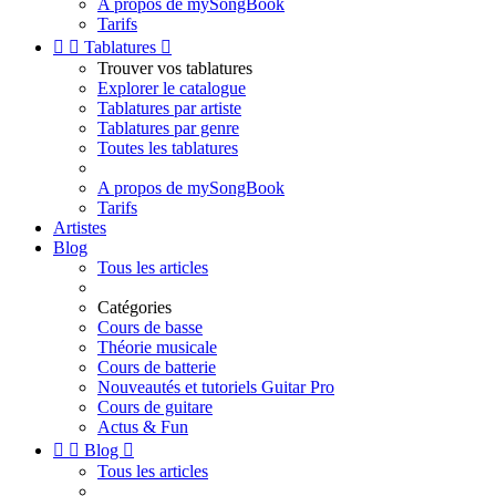
A propos de mySongBook
Tarifs


Tablatures

Trouver vos tablatures
Explorer le catalogue
Tablatures par artiste
Tablatures par genre
Toutes les tablatures
A propos de mySongBook
Tarifs
Artistes
Blog
Tous les articles
Catégories
Cours de basse
Théorie musicale
Cours de batterie
Nouveautés et tutoriels Guitar Pro
Cours de guitare
Actus & Fun


Blog

Tous les articles