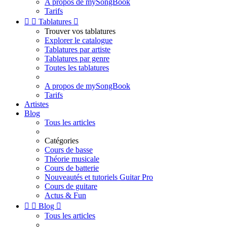
A propos de mySongBook
Tarifs


Tablatures

Trouver vos tablatures
Explorer le catalogue
Tablatures par artiste
Tablatures par genre
Toutes les tablatures
A propos de mySongBook
Tarifs
Artistes
Blog
Tous les articles
Catégories
Cours de basse
Théorie musicale
Cours de batterie
Nouveautés et tutoriels Guitar Pro
Cours de guitare
Actus & Fun


Blog

Tous les articles