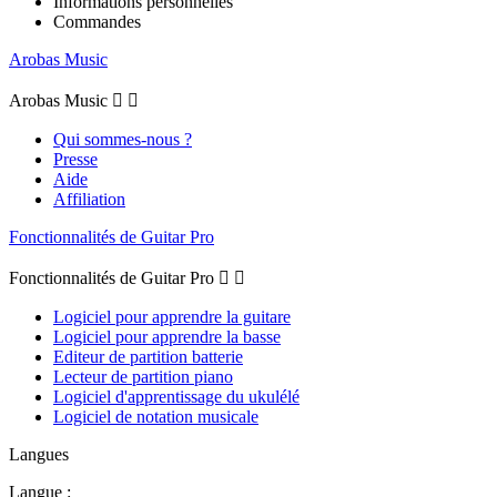
Informations personnelles
Commandes
Arobas Music
Arobas Music


Qui sommes-nous ?
Presse
Aide
Affiliation
Fonctionnalités de Guitar Pro
Fonctionnalités de Guitar Pro


Logiciel pour apprendre la guitare
Logiciel pour apprendre la basse
Editeur de partition batterie
Lecteur de partition piano
Logiciel d'apprentissage du ukulélé
Logiciel de notation musicale
Langues
Langue :