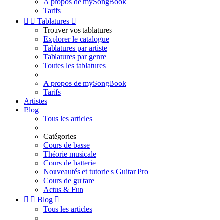
A propos de mySongBook
Tarifs


Tablatures

Trouver vos tablatures
Explorer le catalogue
Tablatures par artiste
Tablatures par genre
Toutes les tablatures
A propos de mySongBook
Tarifs
Artistes
Blog
Tous les articles
Catégories
Cours de basse
Théorie musicale
Cours de batterie
Nouveautés et tutoriels Guitar Pro
Cours de guitare
Actus & Fun


Blog

Tous les articles