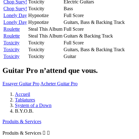
Chop Suey!
Toxicity
Electric Guitars
Chop Suey!
Toxicity
Bass
Lonely Day
Hypnotize
Full Score
Lonely Day
Hypnotize
Guitars, Bass & Backing Track
Roulette
Steal This Album
Full Score
Roulette
Steal This Album
Guitars & Backing Track
Toxicity
Toxicity
Full Score
Toxicity
Toxicity
Guitars, Bass & Backing Track
Toxicity
Toxicity
Guitar
Guitar Pro n’attend que vous.
Essayer Guitar Pro
Acheter Guitar Pro
Accueil
Tablatures
System of a Down
B.Y.O.B.
Produits & Services
Produits & Services

