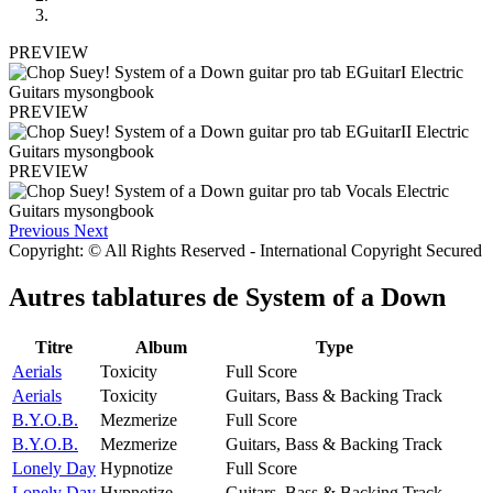
PREVIEW
PREVIEW
PREVIEW
Previous
Next
Copyright: © All Rights Reserved - International Copyright Secured
Autres tablatures de
System of a Down
Titre
Album
Type
Aerials
Toxicity
Full Score
Aerials
Toxicity
Guitars, Bass & Backing Track
B.Y.O.B.
Mezmerize
Full Score
B.Y.O.B.
Mezmerize
Guitars, Bass & Backing Track
Lonely Day
Hypnotize
Full Score
Lonely Day
Hypnotize
Guitars, Bass & Backing Track