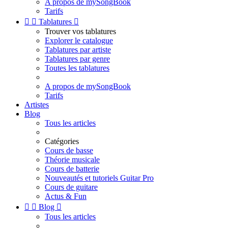
A propos de mySongBook
Tarifs


Tablatures

Trouver vos tablatures
Explorer le catalogue
Tablatures par artiste
Tablatures par genre
Toutes les tablatures
A propos de mySongBook
Tarifs
Artistes
Blog
Tous les articles
Catégories
Cours de basse
Théorie musicale
Cours de batterie
Nouveautés et tutoriels Guitar Pro
Cours de guitare
Actus & Fun


Blog

Tous les articles