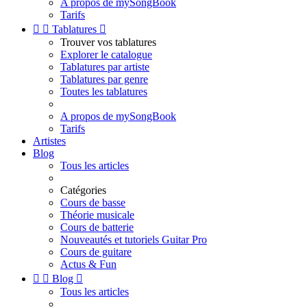
A propos de mySongBook
Tarifs


Tablatures

Trouver vos tablatures
Explorer le catalogue
Tablatures par artiste
Tablatures par genre
Toutes les tablatures
A propos de mySongBook
Tarifs
Artistes
Blog
Tous les articles
Catégories
Cours de basse
Théorie musicale
Cours de batterie
Nouveautés et tutoriels Guitar Pro
Cours de guitare
Actus & Fun


Blog

Tous les articles