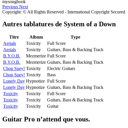
Previous
Next
Copyright: © All Rights Reserved - International Copyright Secured
Autres tablatures de
System of a Down
Titre
Album
Type
Aerials
Toxicity
Full Score
Aerials
Toxicity
Guitars, Bass & Backing Track
B.Y.O.B.
Mezmerize
Full Score
B.Y.O.B.
Mezmerize
Guitars, Bass & Backing Track
Chop Suey!
Toxicity
Electric Guitars
Chop Suey!
Toxicity
Bass
Lonely Day
Hypnotize
Full Score
Lonely Day
Hypnotize
Guitars, Bass & Backing Track
Toxicity
Toxicity
Full Score
Toxicity
Toxicity
Guitars, Bass & Backing Track
Toxicity
Toxicity
Guitar
Guitar Pro n’attend que vous.