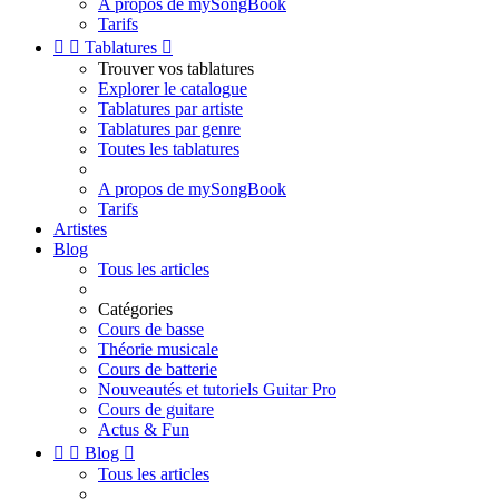
A propos de mySongBook
Tarifs


Tablatures

Trouver vos tablatures
Explorer le catalogue
Tablatures par artiste
Tablatures par genre
Toutes les tablatures
A propos de mySongBook
Tarifs
Artistes
Blog
Tous les articles
Catégories
Cours de basse
Théorie musicale
Cours de batterie
Nouveautés et tutoriels Guitar Pro
Cours de guitare
Actus & Fun


Blog

Tous les articles