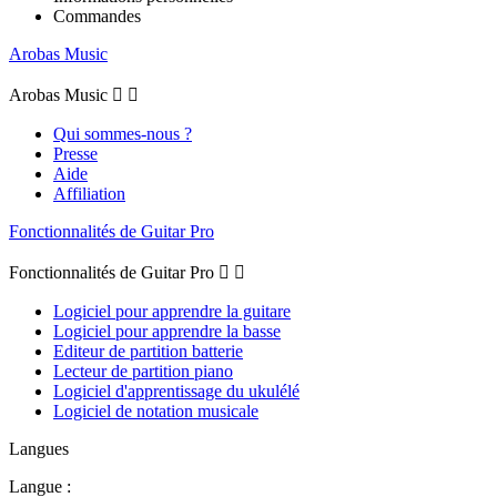
Commandes
Arobas Music
Arobas Music


Qui sommes-nous ?
Presse
Aide
Affiliation
Fonctionnalités de Guitar Pro
Fonctionnalités de Guitar Pro


Logiciel pour apprendre la guitare
Logiciel pour apprendre la basse
Editeur de partition batterie
Lecteur de partition piano
Logiciel d'apprentissage du ukulélé
Logiciel de notation musicale
Langues
Langue :