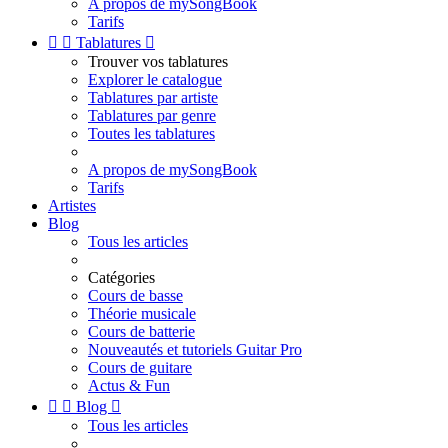
A propos de mySongBook
Tarifs


Tablatures

Trouver vos tablatures
Explorer le catalogue
Tablatures par artiste
Tablatures par genre
Toutes les tablatures
A propos de mySongBook
Tarifs
Artistes
Blog
Tous les articles
Catégories
Cours de basse
Théorie musicale
Cours de batterie
Nouveautés et tutoriels Guitar Pro
Cours de guitare
Actus & Fun


Blog

Tous les articles