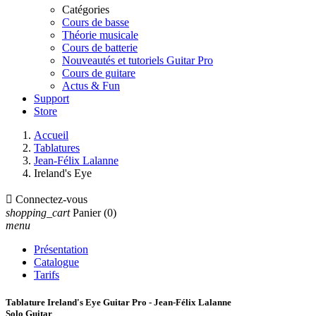
Catégories
Cours de basse
Théorie musicale
Cours de batterie
Nouveautés et tutoriels Guitar Pro
Cours de guitare
Actus & Fun
Support
Store
Accueil
Tablatures
Jean-Félix Lalanne
Ireland's Eye

Connectez-vous
shopping_cart
Panier
(0)
menu
Présentation
Catalogue
Tarifs
Tablature Ireland's Eye Guitar Pro - Jean-Félix Lalanne
Solo Guitar