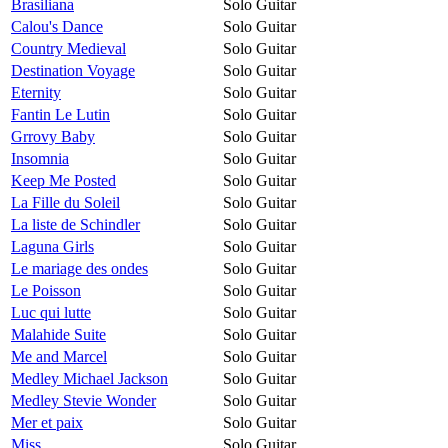
Brasiliana
Solo Guitar
Calou's Dance
Solo Guitar
Country Medieval
Solo Guitar
Destination Voyage
Solo Guitar
Eternity
Solo Guitar
Fantin Le Lutin
Solo Guitar
Grrovy Baby
Solo Guitar
Insomnia
Solo Guitar
Keep Me Posted
Solo Guitar
La Fille du Soleil
Solo Guitar
La liste de Schindler
Solo Guitar
Laguna Girls
Solo Guitar
Le mariage des ondes
Solo Guitar
Le Poisson
Solo Guitar
Luc qui lutte
Solo Guitar
Malahide Suite
Solo Guitar
Me and Marcel
Solo Guitar
Medley Michael Jackson
Solo Guitar
Medley Stevie Wonder
Solo Guitar
Mer et paix
Solo Guitar
Miss
Solo Guitar