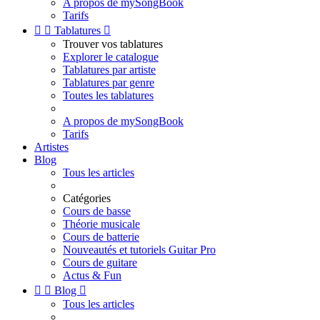
A propos de mySongBook
Tarifs


Tablatures

Trouver vos tablatures
Explorer le catalogue
Tablatures par artiste
Tablatures par genre
Toutes les tablatures
A propos de mySongBook
Tarifs
Artistes
Blog
Tous les articles
Catégories
Cours de basse
Théorie musicale
Cours de batterie
Nouveautés et tutoriels Guitar Pro
Cours de guitare
Actus & Fun


Blog

Tous les articles