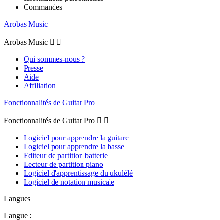
Commandes
Arobas Music
Arobas Music


Qui sommes-nous ?
Presse
Aide
Affiliation
Fonctionnalités de Guitar Pro
Fonctionnalités de Guitar Pro


Logiciel pour apprendre la guitare
Logiciel pour apprendre la basse
Editeur de partition batterie
Lecteur de partition piano
Logiciel d'apprentissage du ukulélé
Logiciel de notation musicale
Langues
Langue :