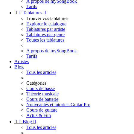
A propos de mySongBook
Tarifs


Tablatures

Trouver vos tablatures
Explorer le catalogue
Tablatures par artiste
Tablatures par genre
Toutes les tablatures
A propos de mySongBook
Tarifs
Artistes
Blog
Tous les articles
Catégories
Cours de basse
Théorie musicale
Cours de batterie
Nouveautés et tutoriels Guitar Pro
Cours de guitare
Actus & Fun


Blog

Tous les articles