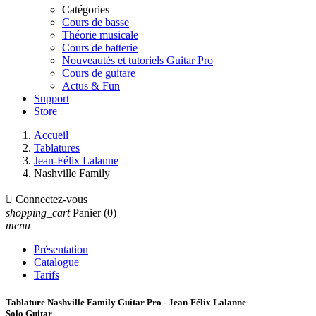
Catégories
Cours de basse
Théorie musicale
Cours de batterie
Nouveautés et tutoriels Guitar Pro
Cours de guitare
Actus & Fun
Support
Store
Accueil
Tablatures
Jean-Félix Lalanne
Nashville Family

Connectez-vous
shopping_cart
Panier
(0)
menu
Présentation
Catalogue
Tarifs
Tablature Nashville Family Guitar Pro - Jean-Félix Lalanne
Solo Guitar