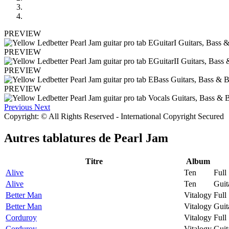
PREVIEW
PREVIEW
PREVIEW
PREVIEW
Previous
Next
Copyright: © All Rights Reserved - International Copyright Secured
Autres tablatures de
Pearl Jam
Titre
Album
Alive
Ten
Full
Alive
Ten
Guit
Better Man
Vitalogy
Full
Better Man
Vitalogy
Guit
Corduroy
Vitalogy
Full
Corduroy
Vitalogy
Guit