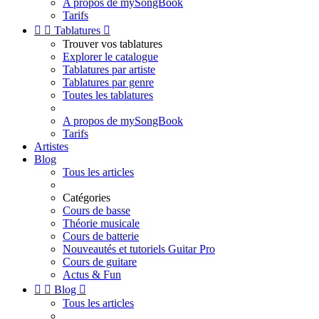
A propos de mySongBook
Tarifs


Tablatures

Trouver vos tablatures
Explorer le catalogue
Tablatures par artiste
Tablatures par genre
Toutes les tablatures
A propos de mySongBook
Tarifs
Artistes
Blog
Tous les articles
Catégories
Cours de basse
Théorie musicale
Cours de batterie
Nouveautés et tutoriels Guitar Pro
Cours de guitare
Actus & Fun


Blog

Tous les articles