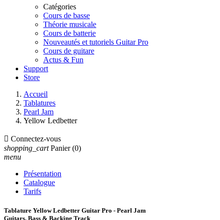
Catégories
Cours de basse
Théorie musicale
Cours de batterie
Nouveautés et tutoriels Guitar Pro
Cours de guitare
Actus & Fun
Support
Store
Accueil
Tablatures
Pearl Jam
Yellow Ledbetter

Connectez-vous
shopping_cart
Panier
(0)
menu
Présentation
Catalogue
Tarifs
Tablature Yellow Ledbetter Guitar Pro - Pearl Jam
Guitars, Bass & Backing Track