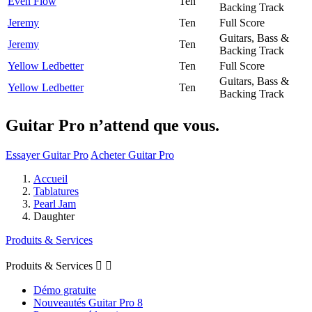
Even Flow
Ten
Backing Track
Jeremy
Ten
Full Score
Guitars, Bass &
Jeremy
Ten
Backing Track
Yellow Ledbetter
Ten
Full Score
Guitars, Bass &
Yellow Ledbetter
Ten
Backing Track
Guitar Pro n’attend que vous.
Essayer Guitar Pro
Acheter Guitar Pro
Accueil
Tablatures
Pearl Jam
Daughter
Produits & Services
Produits & Services


Démo gratuite
Nouveautés Guitar Pro 8