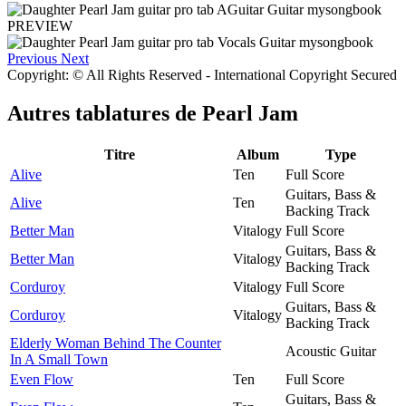
PREVIEW
Previous
Next
Copyright: © All Rights Reserved - International Copyright Secured
Autres tablatures de
Pearl Jam
Titre
Album
Type
Alive
Ten
Full Score
Guitars, Bass &
Alive
Ten
Backing Track
Better Man
Vitalogy
Full Score
Guitars, Bass &
Better Man
Vitalogy
Backing Track
Corduroy
Vitalogy
Full Score
Guitars, Bass &
Corduroy
Vitalogy
Backing Track
Elderly Woman Behind The Counter
Acoustic Guitar
In A Small Town
Even Flow
Ten
Full Score
Guitars, Bass &