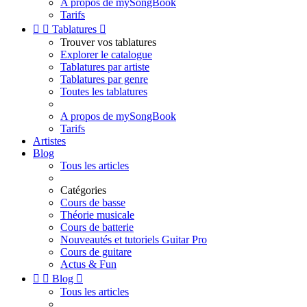
A propos de mySongBook
Tarifs


Tablatures

Trouver vos tablatures
Explorer le catalogue
Tablatures par artiste
Tablatures par genre
Toutes les tablatures
A propos de mySongBook
Tarifs
Artistes
Blog
Tous les articles
Catégories
Cours de basse
Théorie musicale
Cours de batterie
Nouveautés et tutoriels Guitar Pro
Cours de guitare
Actus & Fun


Blog

Tous les articles