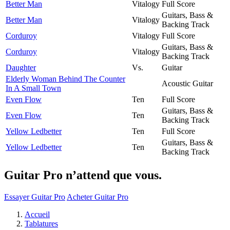
Better Man
Vitalogy
Full Score
Guitars, Bass &
Better Man
Vitalogy
Backing Track
Corduroy
Vitalogy
Full Score
Guitars, Bass &
Corduroy
Vitalogy
Backing Track
Daughter
Vs.
Guitar
Elderly Woman Behind The Counter
Acoustic Guitar
In A Small Town
Even Flow
Ten
Full Score
Guitars, Bass &
Even Flow
Ten
Backing Track
Yellow Ledbetter
Ten
Full Score
Guitars, Bass &
Yellow Ledbetter
Ten
Backing Track
Guitar Pro n’attend que vous.
Essayer Guitar Pro
Acheter Guitar Pro
Accueil
Tablatures