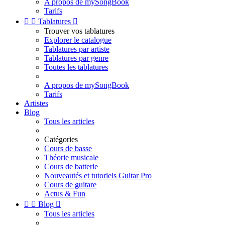
A propos de mySongBook
Tarifs


Tablatures

Trouver vos tablatures
Explorer le catalogue
Tablatures par artiste
Tablatures par genre
Toutes les tablatures
A propos de mySongBook
Tarifs
Artistes
Blog
Tous les articles
Catégories
Cours de basse
Théorie musicale
Cours de batterie
Nouveautés et tutoriels Guitar Pro
Cours de guitare
Actus & Fun


Blog

Tous les articles