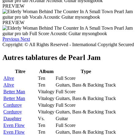
PREVIEW
PREVIEW
Previous
Next
Copyright: © All Rights Reserved - International Copyright Secured
Autres tablatures de
Pearl Jam
Titre
Album
Type
Alive
Ten
Full Score
Alive
Ten
Guitars, Bass & Backing Track
Better Man
Vitalogy
Full Score
Better Man
Vitalogy
Guitars, Bass & Backing Track
Corduroy
Vitalogy
Full Score
Corduroy
Vitalogy
Guitars, Bass & Backing Track
Daughter
Vs.
Guitar
Even Flow
Ten
Full Score
Even Flow
Ten
Guitars, Bass & Backing Track