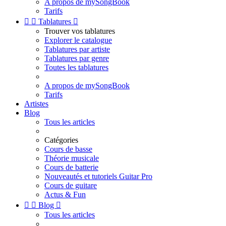
A propos de mySongBook
Tarifs


Tablatures

Trouver vos tablatures
Explorer le catalogue
Tablatures par artiste
Tablatures par genre
Toutes les tablatures
A propos de mySongBook
Tarifs
Artistes
Blog
Tous les articles
Catégories
Cours de basse
Théorie musicale
Cours de batterie
Nouveautés et tutoriels Guitar Pro
Cours de guitare
Actus & Fun


Blog

Tous les articles