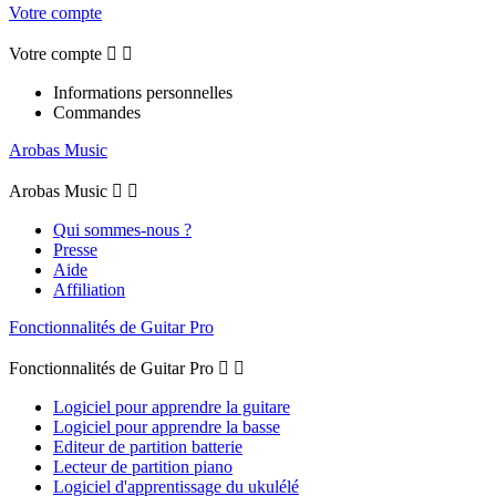
Votre compte
Votre compte


Informations personnelles
Commandes
Arobas Music
Arobas Music


Qui sommes-nous ?
Presse
Aide
Affiliation
Fonctionnalités de Guitar Pro
Fonctionnalités de Guitar Pro


Logiciel pour apprendre la guitare
Logiciel pour apprendre la basse
Editeur de partition batterie
Lecteur de partition piano
Logiciel d'apprentissage du ukulélé