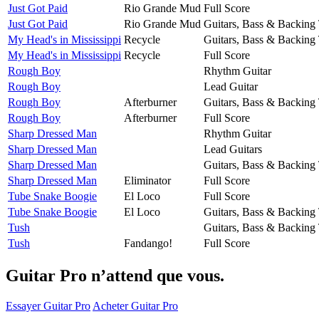
Just Got Paid
Rio Grande Mud
Full Score
Just Got Paid
Rio Grande Mud
Guitars, Bass & Backing
My Head's in Mississippi
Recycle
Guitars, Bass & Backing
My Head's in Mississippi
Recycle
Full Score
Rough Boy
Rhythm Guitar
Rough Boy
Lead Guitar
Rough Boy
Afterburner
Guitars, Bass & Backing
Rough Boy
Afterburner
Full Score
Sharp Dressed Man
Rhythm Guitar
Sharp Dressed Man
Lead Guitars
Sharp Dressed Man
Guitars, Bass & Backing
Sharp Dressed Man
Eliminator
Full Score
Tube Snake Boogie
El Loco
Full Score
Tube Snake Boogie
El Loco
Guitars, Bass & Backing
Tush
Guitars, Bass & Backing
Tush
Fandango!
Full Score
Guitar Pro n’attend que vous.
Essayer Guitar Pro
Acheter Guitar Pro