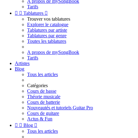
A propos de mySongBook
Tarifs


Tablatures

Trouver vos tablatures
Explorer le catalogue
Tablatures par artiste
Tablatures par genre
Toutes les tablatures
A propos de mySongBook
Tarifs
Artistes
Blog
Tous les articles
Catégories
Cours de basse
Théorie musicale
Cours de batterie
Nouveautés et tutoriels Guitar Pro
Cours de guitare
Actus & Fun


Blog

Tous les articles