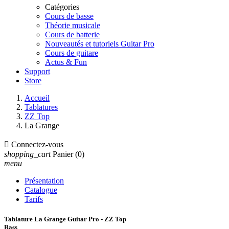
Catégories
Cours de basse
Théorie musicale
Cours de batterie
Nouveautés et tutoriels Guitar Pro
Cours de guitare
Actus & Fun
Support
Store
Accueil
Tablatures
ZZ Top
La Grange

Connectez-vous
shopping_cart
Panier
(0)
menu
Présentation
Catalogue
Tarifs
Tablature La Grange Guitar Pro - ZZ Top
Bass