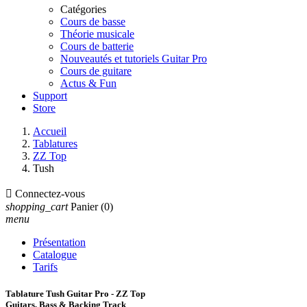
Catégories
Cours de basse
Théorie musicale
Cours de batterie
Nouveautés et tutoriels Guitar Pro
Cours de guitare
Actus & Fun
Support
Store
Accueil
Tablatures
ZZ Top
Tush

Connectez-vous
shopping_cart
Panier
(0)
menu
Présentation
Catalogue
Tarifs
Tablature Tush Guitar Pro - ZZ Top
Guitars, Bass & Backing Track