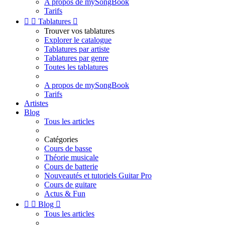
A propos de mySongBook
Tarifs


Tablatures

Trouver vos tablatures
Explorer le catalogue
Tablatures par artiste
Tablatures par genre
Toutes les tablatures
A propos de mySongBook
Tarifs
Artistes
Blog
Tous les articles
Catégories
Cours de basse
Théorie musicale
Cours de batterie
Nouveautés et tutoriels Guitar Pro
Cours de guitare
Actus & Fun


Blog

Tous les articles