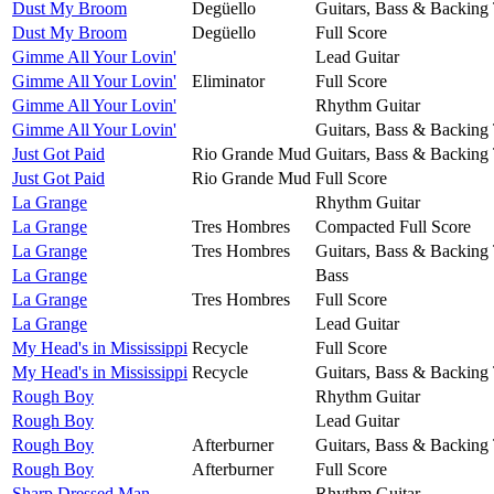
Dust My Broom
Degüello
Guitars, Bass & Backing
Dust My Broom
Degüello
Full Score
Gimme All Your Lovin'
Lead Guitar
Gimme All Your Lovin'
Eliminator
Full Score
Gimme All Your Lovin'
Rhythm Guitar
Gimme All Your Lovin'
Guitars, Bass & Backing
Just Got Paid
Rio Grande Mud
Guitars, Bass & Backing
Just Got Paid
Rio Grande Mud
Full Score
La Grange
Rhythm Guitar
La Grange
Tres Hombres
Compacted Full Score
La Grange
Tres Hombres
Guitars, Bass & Backing
La Grange
Bass
La Grange
Tres Hombres
Full Score
La Grange
Lead Guitar
My Head's in Mississippi
Recycle
Full Score
My Head's in Mississippi
Recycle
Guitars, Bass & Backing
Rough Boy
Rhythm Guitar
Rough Boy
Lead Guitar
Rough Boy
Afterburner
Guitars, Bass & Backing
Rough Boy
Afterburner
Full Score
Sharp Dressed Man
Rhythm Guitar