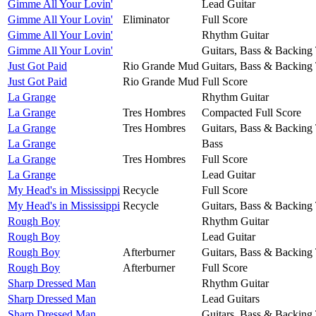
Gimme All Your Lovin'
Lead Guitar
Gimme All Your Lovin'
Eliminator
Full Score
Gimme All Your Lovin'
Rhythm Guitar
Gimme All Your Lovin'
Guitars, Bass & Backing
Just Got Paid
Rio Grande Mud
Guitars, Bass & Backing
Just Got Paid
Rio Grande Mud
Full Score
La Grange
Rhythm Guitar
La Grange
Tres Hombres
Compacted Full Score
La Grange
Tres Hombres
Guitars, Bass & Backing
La Grange
Bass
La Grange
Tres Hombres
Full Score
La Grange
Lead Guitar
My Head's in Mississippi
Recycle
Full Score
My Head's in Mississippi
Recycle
Guitars, Bass & Backing
Rough Boy
Rhythm Guitar
Rough Boy
Lead Guitar
Rough Boy
Afterburner
Guitars, Bass & Backing
Rough Boy
Afterburner
Full Score
Sharp Dressed Man
Rhythm Guitar
Sharp Dressed Man
Lead Guitars
Sharp Dressed Man
Guitars, Bass & Backing