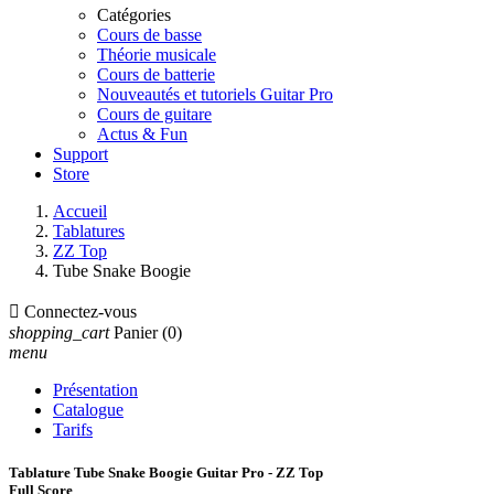
Catégories
Cours de basse
Théorie musicale
Cours de batterie
Nouveautés et tutoriels Guitar Pro
Cours de guitare
Actus & Fun
Support
Store
Accueil
Tablatures
ZZ Top
Tube Snake Boogie

Connectez-vous
shopping_cart
Panier
(0)
menu
Présentation
Catalogue
Tarifs
Tablature Tube Snake Boogie Guitar Pro - ZZ Top
Full Score