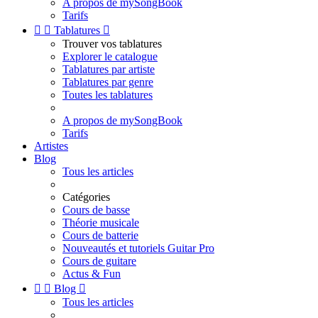
A propos de mySongBook
Tarifs


Tablatures

Trouver vos tablatures
Explorer le catalogue
Tablatures par artiste
Tablatures par genre
Toutes les tablatures
A propos de mySongBook
Tarifs
Artistes
Blog
Tous les articles
Catégories
Cours de basse
Théorie musicale
Cours de batterie
Nouveautés et tutoriels Guitar Pro
Cours de guitare
Actus & Fun


Blog

Tous les articles