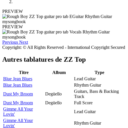
PREVIEW
PREVIEW
Previous
Next
Copyright: © All Rights Reserved - International Copyright Secured
Autres tablatures de
ZZ Top
Titre
Album
Type
Blue Jean Blues
Lead Guitar
Blue Jean Blues
Rhythm Guitar
Guitars, Bass & Backing
Dust My Broom
Degüello
Track
Dust My Broom
Degüello
Full Score
Gimme All Your
Lead Guitar
Lovin'
Gimme All Your
Rhythm Guitar
Lovin'