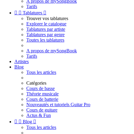
A propos de mySongBook
Tarifs


Tablatures

Trouver vos tablatures
Explorer le catalogue
Tablatures par artiste
Tablatures par genre
Toutes les tablatures
A propos de mySongBook
Tarifs
Artistes
Blog
Tous les articles
Catégories
Cours de basse
Théorie musicale
Cours de batterie
Nouveautés et tutoriels Guitar Pro
Cours de guitare
Actus & Fun


Blog

Tous les articles