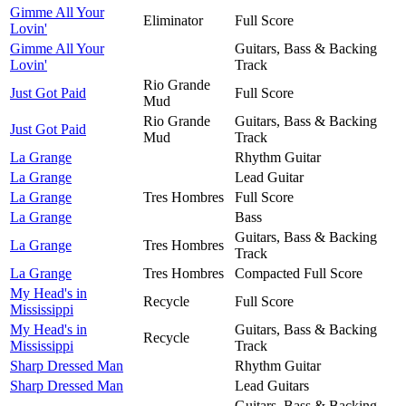
Gimme All Your
Eliminator
Full Score
Lovin'
Gimme All Your
Guitars, Bass & Backing
Lovin'
Track
Rio Grande
Just Got Paid
Full Score
Mud
Rio Grande
Guitars, Bass & Backing
Just Got Paid
Mud
Track
La Grange
Rhythm Guitar
La Grange
Lead Guitar
La Grange
Tres Hombres
Full Score
La Grange
Bass
Guitars, Bass & Backing
La Grange
Tres Hombres
Track
La Grange
Tres Hombres
Compacted Full Score
My Head's in
Recycle
Full Score
Mississippi
My Head's in
Guitars, Bass & Backing
Recycle
Mississippi
Track
Sharp Dressed Man
Rhythm Guitar
Sharp Dressed Man
Lead Guitars
Guitars, Bass & Backing