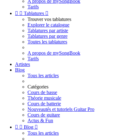
A propos de mySongBook
Tarifs


Tablatures

Trouver vos tablatures
Explorer le catalogue
Tablatures par artiste
Tablatures par genre
Toutes les tablatures
A propos de mySongBook
Tarifs
Artistes
Blog
Tous les articles
Catégories
Cours de basse
Théorie musicale
Cours de batterie
Nouveautés et tutoriels Guitar Pro
Cours de guitare
Actus & Fun


Blog

Tous les articles