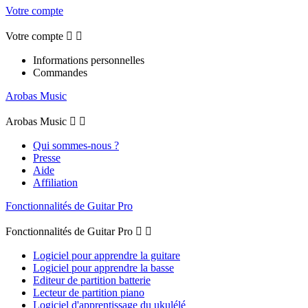
Votre compte
Votre compte


Informations personnelles
Commandes
Arobas Music
Arobas Music


Qui sommes-nous ?
Presse
Aide
Affiliation
Fonctionnalités de Guitar Pro
Fonctionnalités de Guitar Pro


Logiciel pour apprendre la guitare
Logiciel pour apprendre la basse
Editeur de partition batterie
Lecteur de partition piano
Logiciel d'apprentissage du ukulélé