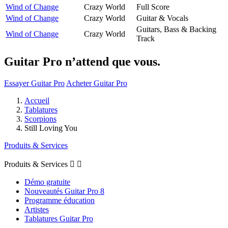
Wind of Change
Crazy World
Full Score
Wind of Change
Crazy World
Guitar & Vocals
Guitars, Bass & Backing
Wind of Change
Crazy World
Track
Guitar Pro n’attend que vous.
Essayer Guitar Pro
Acheter Guitar Pro
Accueil
Tablatures
Scorpions
Still Loving You
Produits & Services
Produits & Services


Démo gratuite
Nouveautés Guitar Pro 8
Programme éducation
Artistes
Tablatures Guitar Pro