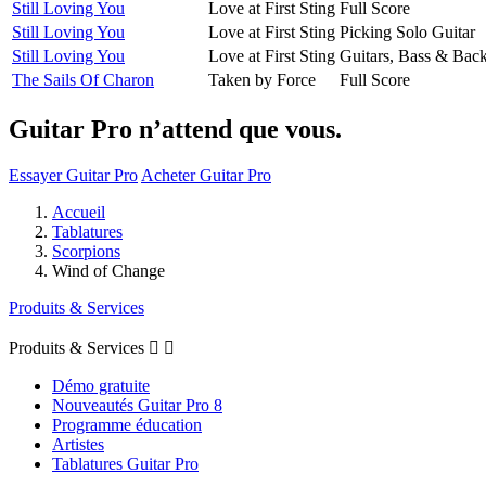
Still Loving You
Love at First Sting
Full Score
Still Loving You
Love at First Sting
Picking Solo Guitar
Still Loving You
Love at First Sting
Guitars, Bass & Bac
The Sails Of Charon
Taken by Force
Full Score
Guitar Pro n’attend que vous.
Essayer Guitar Pro
Acheter Guitar Pro
Accueil
Tablatures
Scorpions
Wind of Change
Produits & Services
Produits & Services


Démo gratuite
Nouveautés Guitar Pro 8
Programme éducation
Artistes
Tablatures Guitar Pro