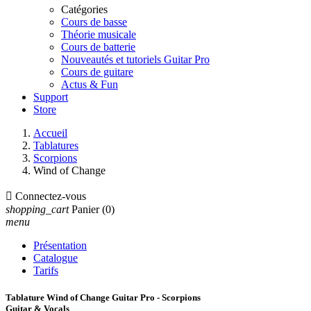
Catégories
Cours de basse
Théorie musicale
Cours de batterie
Nouveautés et tutoriels Guitar Pro
Cours de guitare
Actus & Fun
Support
Store
Accueil
Tablatures
Scorpions
Wind of Change

Connectez-vous
shopping_cart
Panier
(0)
menu
Présentation
Catalogue
Tarifs
Tablature Wind of Change Guitar Pro - Scorpions
Guitar & Vocals