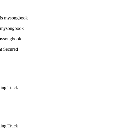
ht Secured
king Track
king Track