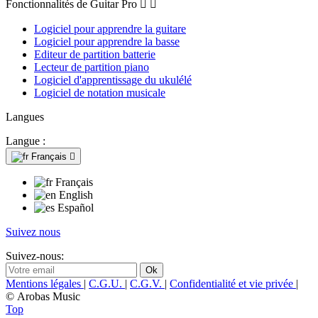
Fonctionnalités de Guitar Pro


Logiciel pour apprendre la guitare
Logiciel pour apprendre la basse
Editeur de partition batterie
Lecteur de partition piano
Logiciel d'apprentissage du ukulélé
Logiciel de notation musicale
Langues
Langue :
Français

Français
English
Español
Suivez nous
Suivez-nous:
Mentions légales
|
C.G.U.
|
C.G.V.
|
Confidentialité et vie privée
|
© Arobas Music
Top