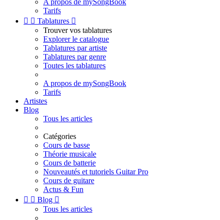
A propos de mySongBook
Tarifs


Tablatures

Trouver vos tablatures
Explorer le catalogue
Tablatures par artiste
Tablatures par genre
Toutes les tablatures
A propos de mySongBook
Tarifs
Artistes
Blog
Tous les articles
Catégories
Cours de basse
Théorie musicale
Cours de batterie
Nouveautés et tutoriels Guitar Pro
Cours de guitare
Actus & Fun


Blog

Tous les articles