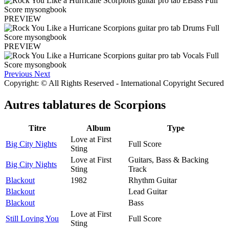
PREVIEW
PREVIEW
Previous
Next
Copyright: © All Rights Reserved - International Copyright Secured
Autres tablatures de
Scorpions
Titre
Album
Type
Love at First
Big City Nights
Full Score
Sting
Love at First
Guitars, Bass & Backing
Big City Nights
Sting
Track
Blackout
1982
Rhythm Guitar
Blackout
Lead Guitar
Blackout
Bass
Love at First
Still Loving You
Full Score
Sting