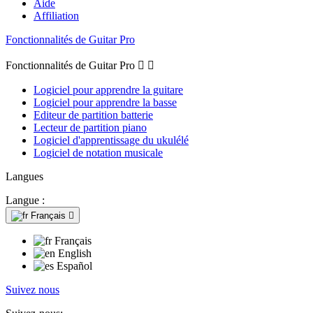
Aide
Affiliation
Fonctionnalités de Guitar Pro
Fonctionnalités de Guitar Pro


Logiciel pour apprendre la guitare
Logiciel pour apprendre la basse
Editeur de partition batterie
Lecteur de partition piano
Logiciel d'apprentissage du ukulélé
Logiciel de notation musicale
Langues
Langue :
Français

Français
English
Español
Suivez nous