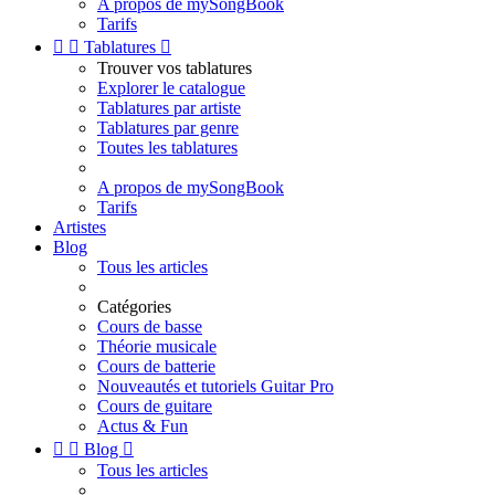
A propos de mySongBook
Tarifs


Tablatures

Trouver vos tablatures
Explorer le catalogue
Tablatures par artiste
Tablatures par genre
Toutes les tablatures
A propos de mySongBook
Tarifs
Artistes
Blog
Tous les articles
Catégories
Cours de basse
Théorie musicale
Cours de batterie
Nouveautés et tutoriels Guitar Pro
Cours de guitare
Actus & Fun


Blog

Tous les articles