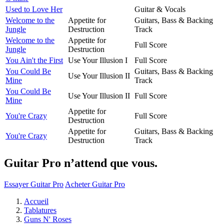
Used to Love Her
Guitar & Vocals
Welcome to the
Appetite for
Guitars, Bass & Backing
Jungle
Destruction
Track
Welcome to the
Appetite for
Full Score
Jungle
Destruction
You Ain't the First
Use Your Illusion I
Full Score
You Could Be
Guitars, Bass & Backing
Use Your Illusion II
Mine
Track
You Could Be
Use Your Illusion II
Full Score
Mine
Appetite for
You're Crazy
Full Score
Destruction
Appetite for
Guitars, Bass & Backing
You're Crazy
Destruction
Track
Guitar Pro n’attend que vous.
Essayer Guitar Pro
Acheter Guitar Pro
Accueil
Tablatures
Guns N' Roses