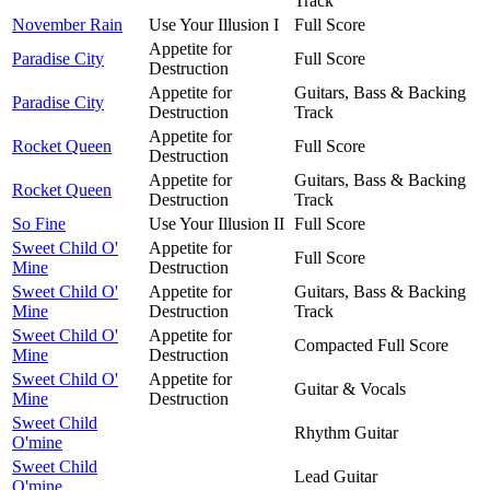
Track
November Rain
Use Your Illusion I
Full Score
Appetite for
Paradise City
Full Score
Destruction
Appetite for
Guitars, Bass & Backing
Paradise City
Destruction
Track
Appetite for
Rocket Queen
Full Score
Destruction
Appetite for
Guitars, Bass & Backing
Rocket Queen
Destruction
Track
So Fine
Use Your Illusion II
Full Score
Sweet Child O'
Appetite for
Full Score
Mine
Destruction
Sweet Child O'
Appetite for
Guitars, Bass & Backing
Mine
Destruction
Track
Sweet Child O'
Appetite for
Compacted Full Score
Mine
Destruction
Sweet Child O'
Appetite for
Guitar & Vocals
Mine
Destruction
Sweet Child
Rhythm Guitar
O'mine
Sweet Child
Lead Guitar
O'mine