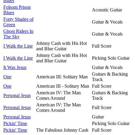
Blues
Folsom Prison
Acoustic Guitar
Blues
Forty Shades of
Guitar & Vocals
Green
Ghost Riders In
Guitar & Vocals
The Sky
Johnny Cash with His Hot
I Walk the Line
Full Score
and Blue Guitar
Johnny Cash with His Hot
I Walk the Line
Picking Solo Guitar
and Blue Guitar
It Was Jesus
Guitar & Vocals
Guitars & Backing
One
American III: Solitary Man
Track
One
American III - Solitary Man
Full Score
American IV: The Man
Guitars & Backing
Personal Jesus
Comes Around
Track
American IV: The Man
Personal Jesus
Full Score
Comes Around
Personal Jesus
Guitar
Pickin' Time
Picking Solo Guitar
Pickin' Time
The Fabulous Johnny Cash
Full Score