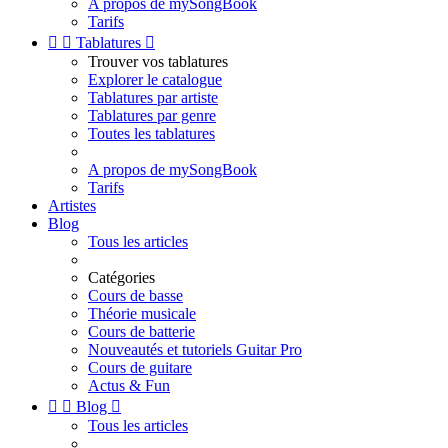
A propos de mySongBook
Tarifs


Tablatures

Trouver vos tablatures
Explorer le catalogue
Tablatures par artiste
Tablatures par genre
Toutes les tablatures
A propos de mySongBook
Tarifs
Artistes
Blog
Tous les articles
Catégories
Cours de basse
Théorie musicale
Cours de batterie
Nouveautés et tutoriels Guitar Pro
Cours de guitare
Actus & Fun


Blog

Tous les articles