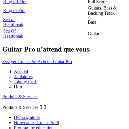
Ring Of Fire
Full Score
Guitars, Bass &
Ring of Fire
Backing Track
Sea of
Bass
Heartbreak
Sea Of
Guitar
Heartbreak
Guitar Pro n’attend que vous.
Essayer Guitar Pro
Acheter Guitar Pro
Accueil
Tablatures
Johnny Cash
Hurt
Produits & Services
Produits & Services


Démo gratuite
Nouveautés Guitar Pro 8
Programme éducation