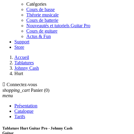
Catégories
Cours de basse
Théorie musicale
Cours de batterie
Nouveautés et tutoriels Guitar Pro
Cours de guitare
Actus & Fun
Support
Store
Accueil
Tablatures
Johnny Cash
Hurt

Connectez-vous
shopping_cart
Panier
(0)
menu
Présentation
Catalogue
Tarifs
Tablature Hurt Guitar Pro - Johnny Cash
Guitar