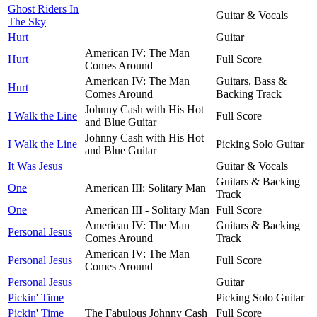
Ghost Riders In
Guitar & Vocals
The Sky
Hurt
Guitar
American IV: The Man
Hurt
Full Score
Comes Around
American IV: The Man
Guitars, Bass &
Hurt
Comes Around
Backing Track
Johnny Cash with His Hot
I Walk the Line
Full Score
and Blue Guitar
Johnny Cash with His Hot
I Walk the Line
Picking Solo Guitar
and Blue Guitar
It Was Jesus
Guitar & Vocals
Guitars & Backing
One
American III: Solitary Man
Track
One
American III - Solitary Man
Full Score
American IV: The Man
Guitars & Backing
Personal Jesus
Comes Around
Track
American IV: The Man
Personal Jesus
Full Score
Comes Around
Personal Jesus
Guitar
Pickin' Time
Picking Solo Guitar
Pickin' Time
The Fabulous Johnny Cash
Full Score