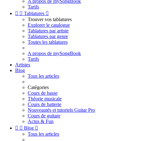
A propos de mySongBook
Tarifs


Tablatures

Trouver vos tablatures
Explorer le catalogue
Tablatures par artiste
Tablatures par genre
Toutes les tablatures
A propos de mySongBook
Tarifs
Artistes
Blog
Tous les articles
Catégories
Cours de basse
Théorie musicale
Cours de batterie
Nouveautés et tutoriels Guitar Pro
Cours de guitare
Actus & Fun


Blog

Tous les articles