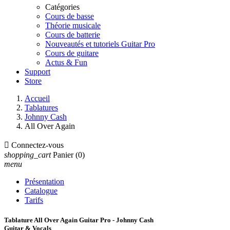
Catégories
Cours de basse
Théorie musicale
Cours de batterie
Nouveautés et tutoriels Guitar Pro
Cours de guitare
Actus & Fun
Support
Store
Accueil
Tablatures
Johnny Cash
All Over Again

Connectez-vous
shopping_cart
Panier
(0)
menu
Présentation
Catalogue
Tarifs
Tablature All Over Again Guitar Pro - Johnny Cash
Guitar & Vocals